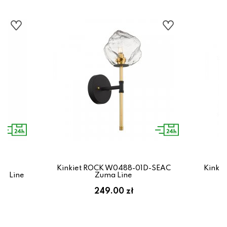
Kinkiet ROCK W0488-01D-SEAC
Kinki
ma Line
Zuma Line
249.00 zł