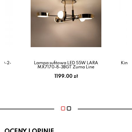
70-2-
Lampa sufitowa LED 55W LARA
Kinki
MX7170-8-3BGT Zuma Line
1199.00 zł
OCENY I OPINIE