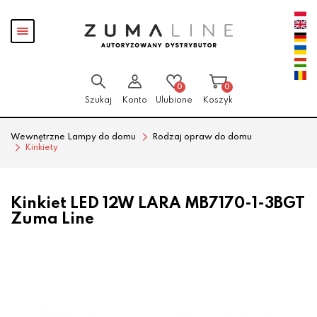
Przejdź
Przejdź
Pokaż
do menu
do
menu
głównego
menu
w
stopce
0
0
Szukaj
Konto
Ulubione
Koszyk
Wewnętrzne Lampy do domu
Rodzaj opraw do domu
Kinkiety
Kinkiet LED 12W LARA MB7170-1-3BGT
Zuma Line