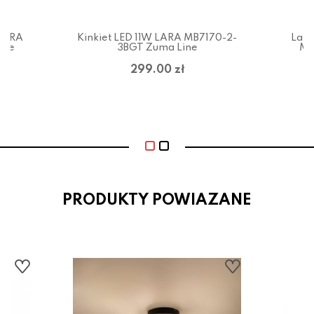
 LARA
Kinkiet LED 11W LARA MB7170-2-
Lamp
ine
3BGT Zuma Line
MX
299.00 zł
PRODUKTY POWIAZANE