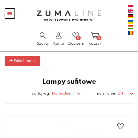
Przejdź
Przejdź do
Przejdź
Pokaż
do menu
aktualności
do
menu
głównego
menu
w
stopce
0
0
Szukaj
Konto
Ulubione
Koszyk
Pokaż menu
Lampy sufitowe
Domyślne
24
sortuj wg:
na stronie: