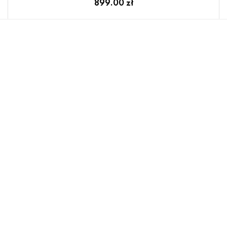
987.00 zł
Lampa sufitowa SERGIO C0528-05H-P7AC Zuma
Line