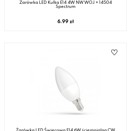
Żarówka LED Kulka E14 4W NW WOJ + 14504
Spectrum
6.99 zł
Żarówka LED Świecowa E14 6W ściemnialna CW