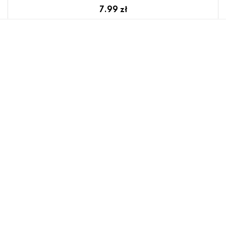
7.99 zł
Żarówka LED Kulka 1W E14 COG WW WOJ + 14583
Spectrum