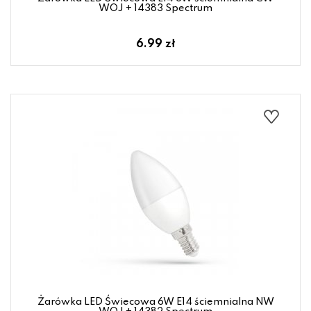
WOJ + 14383 Spectrum
6.99 zł
Żarówka LED Świecowa 6W E14 ściemnialna NW