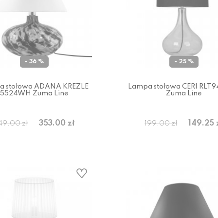
- 36 %
- 25 %
a stołowa ADANA KREZLE
Lampa stołowa CERI RLT94
5524WH Zuma Line
Zuma Line
353.00 zł
149.25 
49.00 zł
199.00 zł