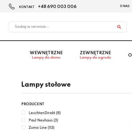
+48 690 003 006
O NAS
KONTAKT
Przejdź
Przejdź do
Przejdź
do menu
aktualności
do
głównego
menu
w
stopce
WEWNĘTRZNE
ZEWNĘTRZNE
O
Lampy do domu
Lampy do ogrodu
Lampy stołowe
PRODUCENT
LeuchtenDirekt (8)
Paul Neuhaus (3)
Zuma Line (113)