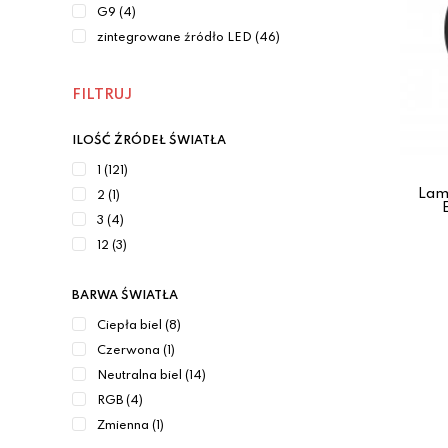
G9 (4)
zintegrowane źródło LED (46)
FILTRUJ
ILOŚĆ ŹRÓDEŁ ŚWIATŁA
1 (121)
Lam
2 (1)
3 (4)
12 (3)
BARWA ŚWIATŁA
Ciepła biel (8)
Czerwona (1)
Neutralna biel (14)
RGB (4)
Zmienna (1)