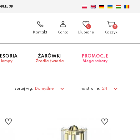
DELE 3D
0
0
Kontakt
Konto
Ulubione
Koszyk
ESORIA
ŻARÓWKI
PROMOCJE
 lampy
Źrodła światła
Mega rabaty
Domyślne
24
sortuj wg:
na stronie: