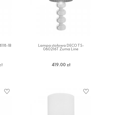
118-1B
Lampa stołowa DECO TS-
060216T Zuma Line
zł
419.00 zł