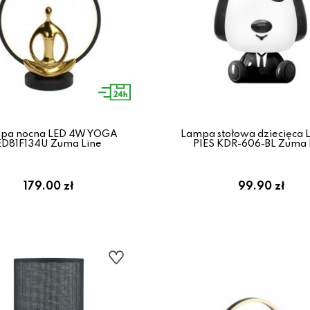
pa nocna LED 4W YOGA
Lampa stołowa dziecięca 
ED81F134U Zuma Line
PIES KDR-606-BL Zuma 
179.00 zł
99.90 zł