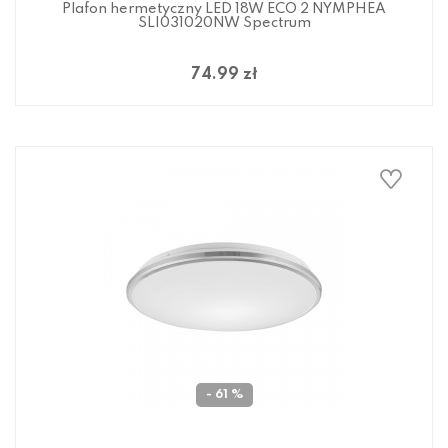
Plafon hermetyczny LED 18W ECO 2 NYMPHEA
SLI031020NW Spectrum
74.99 zł
- 61 %