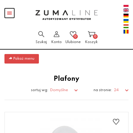
Przejdź
Przejdź do
Przejdź
Pokaż
do menu
aktualności
do
menu
głównego
menu
w
stopce
0
0
Szukaj
Konto
Ulubione
Koszyk
Pokaż menu
Plafony
Domyślne
24
sortuj wg:
na stronie: