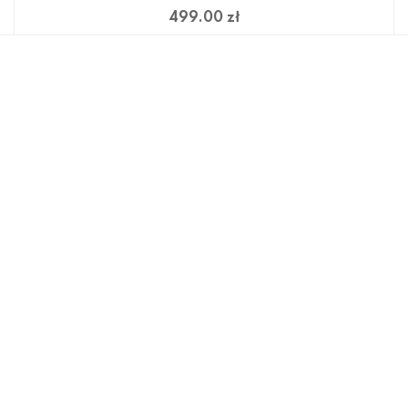
499.00 zł
Plafon LED SIERRA 12100006-SL Zuma Line