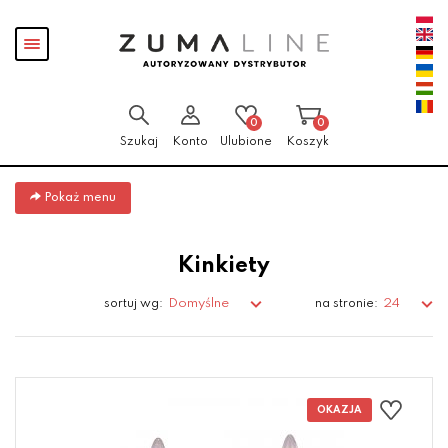
Przejdź
Przejdź do
Przejdź
Pokaż
do menu
aktualności
do
menu
głównego
menu
w
stopce
0
0
Szukaj
Konto
Ulubione
Koszyk
Pokaż menu
Kinkiety
Domyślne
24
sortuj wg:
na stronie: