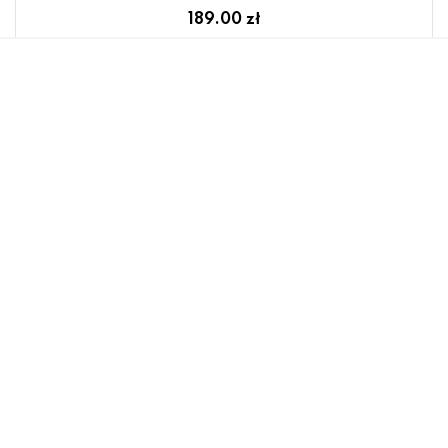
189.00 zł
Kinkiet galeryjka LED 6W CAMARA W89949-6W-GD
Zuma Line