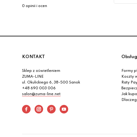
0 opinii i ocen
KONTAKT
Obsług
Sklep z oświetleniem
Formy pł
ZUMA-LINE
Koszty w
ul. Okulickiego 6, 38-500 Sanok
Raty Pa
+48 690 003 006
Bezpiec
salon@zuma-line.net
Jak kup
Dlaczeg