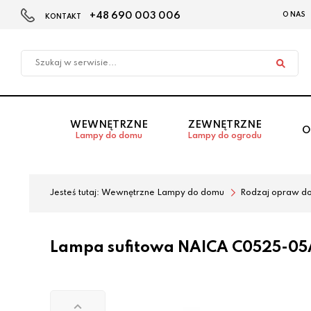
+48 690 003 006
O NAS
KONTAKT
Przejdź
Przejdź
do menu
do
głównego
menu
w
stopce
WEWNĘTRZNE
ZEWNĘTRZNE
O
Lampy do domu
Lampy do ogrodu
Jesteś tutaj:
Wewnętrzne Lampy do domu
Rodzaj opraw d
Lampa sufitowa NAICA C0525-05