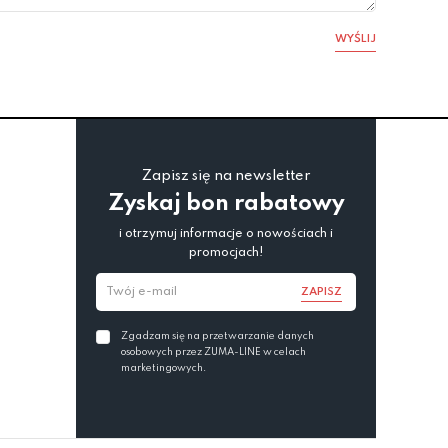
WYŚLIJ
Zapisz się na newsletter
Zyskaj bon rabatowy
i otrzymuj informacje o nowościach i
promocjach!
ZAPISZ
Zgadzam się na przetwarzanie danych
osobowych przez ZUMA-LINE w celach
marketingowych.