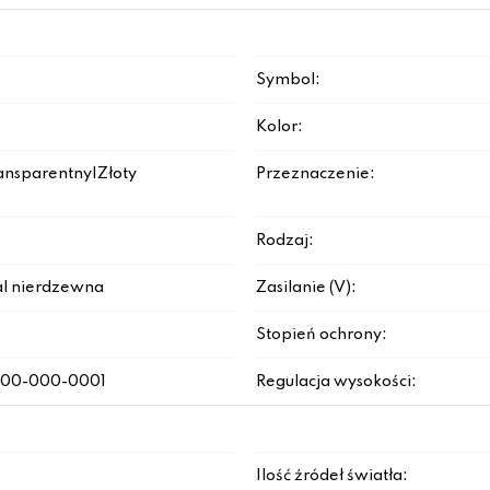
Symbol:
Kolor:
ansparentny|Złoty
Przeznaczenie:
Rodzaj:
al nierdzewna
Zasilanie (V):
Stopień ochrony:
200-000-0001
Regulacja wysokości:
Ilość źródeł światła: