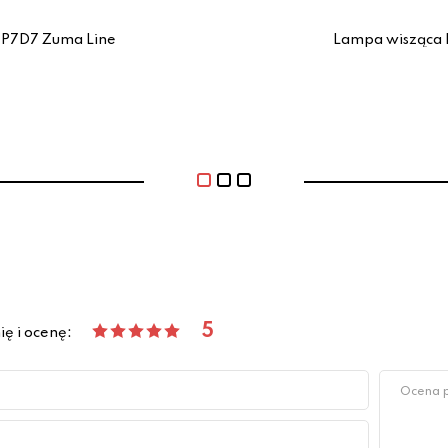
P7D7 Zuma Line
Lampa wisząca
5
ię i ocenę: