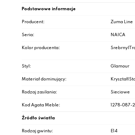
Podstawowe informacje
Producent:
Zuma Line
Seria:
NAICA
Kolor producenta:
Srebrny|Tr
Styl:
Glamour
Materiał dominujący:
Kryształ|St
Rodzaj zasilania:
Sieciowe
Kod Agata Meble:
1278-087-
Źródło światła
Rodzaj gwintu:
E14