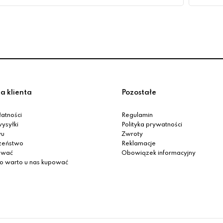
a klienta
Pozostałe
atności
Regulamin
ysyłki
Polityka prywatności
yu
Zwroty
zeństwo
Reklamacje
ować
Obowiązek informacyjny
o warto u nas kupować