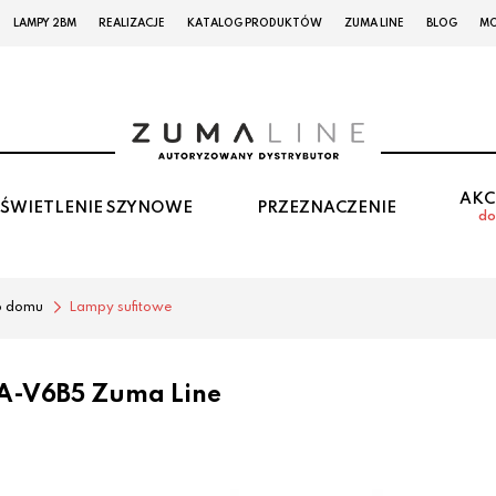
LAMPY 2BM
REALIZACJE
KATALOG PRODUKTÓW
ZUMA LINE
BLOG
MO
AKC
ŚWIETLENIE SZYNOWE
PRZEZNACZENIE
do
o domu
Lampy sufitowe
A-V6B5 Zuma Line