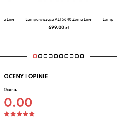
uma Line
Lampa wisząca ALI 5648 Zuma Line
Lampa s
699.00 zł
OCENY I OPINIE
Ocena:
0.00