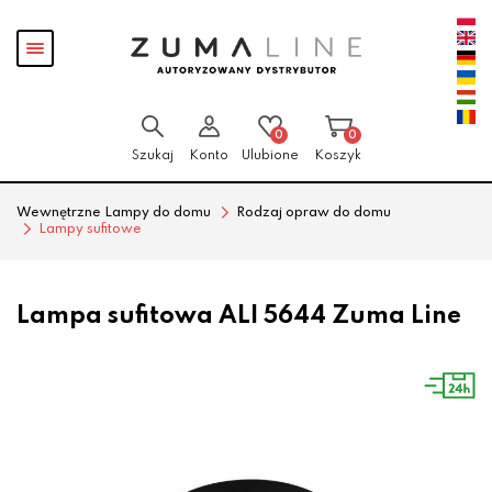
Przejdź
Przejdź
Pokaż
do menu
do
menu
głównego
menu
w
stopce
0
0
Szukaj
Konto
Ulubione
Koszyk
Wewnętrzne Lampy do domu
Rodzaj opraw do domu
Lampy sufitowe
Lampa sufitowa ALI 5644 Zuma Line