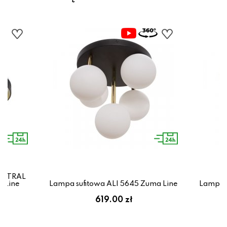
RBITRAL
 Line
Lampa sufitowa ALI 5645 Zuma Line
Lampa s
619.00 zł