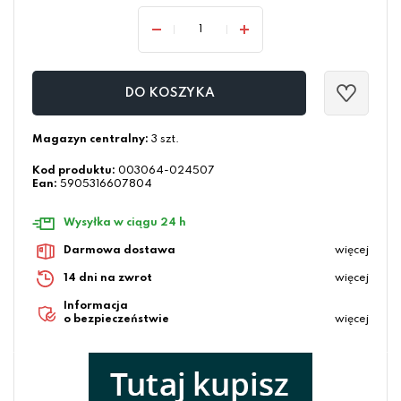
DO KOSZYKA
Magazyn centralny:
3 szt.
Kod produktu:
003064-024507
Ean:
5905316607804
Wysyłka w ciągu 24 h
Darmowa dostawa
więcej
14 dni na zwrot
więcej
Informacja
o bezpieczeństwie
więcej