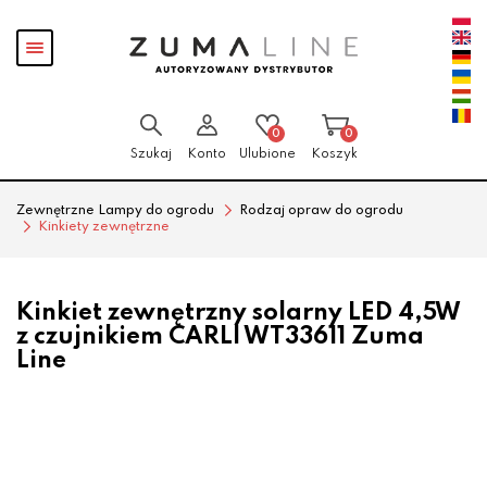
Przejdź
Przejdź
Pokaż
do menu
do
menu
głównego
menu
w
stopce
0
0
Szukaj
Konto
Ulubione
Koszyk
Zewnętrzne Lampy do ogrodu
Rodzaj opraw do ogrodu
Kinkiety zewnętrzne
Kinkiet zewnętrzny solarny LED 4,5W
z czujnikiem CARLI WT33611 Zuma
Line