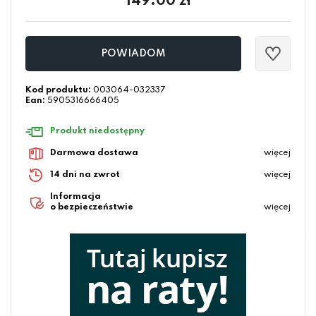
149.00
zł
POWIADOM
Kod produktu:
003064-032337
Ean:
5905316666405
Produkt niedostępny
Darmowa dostawa
więcej
14 dni na zwrot
więcej
Informacja
o bezpieczeństwie
więcej