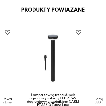
PRODUKTY POWIAZANE
Lampa zewnętrzna słupek
ogrodowy solarny LED 4,5W
stołowa
Lampa 
dogruntowy z czujnikiem CARLI
ma Line
LED 2,
PT33613 Zuma Line