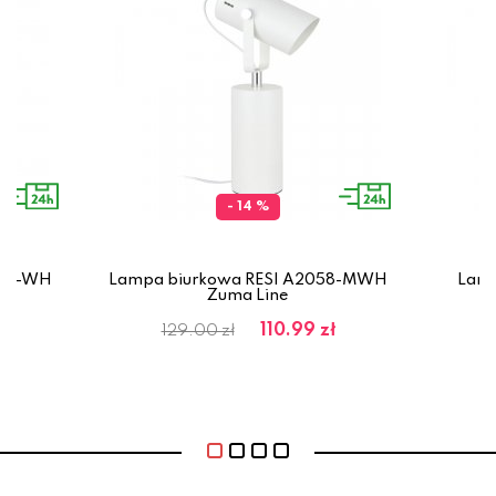
- 14 %
949-WH
Lampa biurkowa RESI A2058-MWH
Lamp
Zuma Line
110.99 zł
129.00 zł