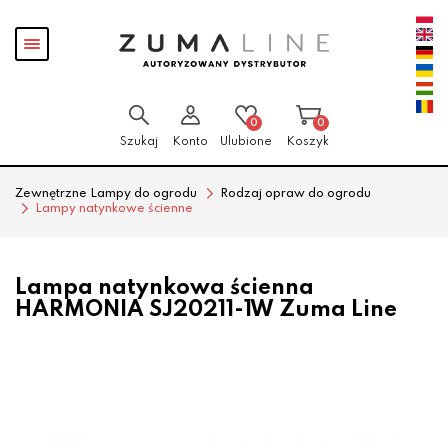
Przejdź
Przejdź
Pokaż
do menu
do
menu
głównego
menu
w
stopce
0
0
Szukaj
Konto
Ulubione
Koszyk
Zewnętrzne Lampy do ogrodu
Rodzaj opraw do ogrodu
Lampy natynkowe ścienne
Lampa natynkowa ścienna
HARMONIA SJ20211-1W Zuma Line