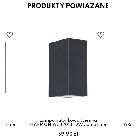
PRODUKTY POWIAZANE
nna
Lampa natynkowa ścienna
La
a Line
HARMONIA SJ20211-2W Zuma Line
HARMO
59.90 zł