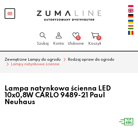
Przejdź
Przejdź
Pokaż
do menu
do
menu
głównego
menu
w
stopce
0
0
Szukaj
Konto
Ulubione
Koszyk
Zewnętrzne Lampy do ogrodu
Rodzaj opraw do ogrodu
Lampy natynkowe ścienne
Lampa natynkowa ścienna LED
10x0,8W CARLO 9489-21 Paul
Neuhaus