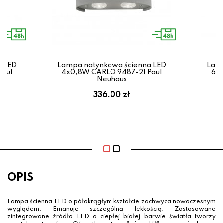
a LED
Lampa natynkowa ścienna LED
Lamp
Paul
4x0,8W CARLO 9487-21 Paul
6x0
Neuhaus
336.00 zł
OPIS
Lampa ścienna LED o półokrągłym kształcie zachwyca nowoczesnym
wyglądem. Emanuje szczególną lekkością. Zastosowane
zintegrowane źródło LED o ciepłej białej barwie światła tworzy