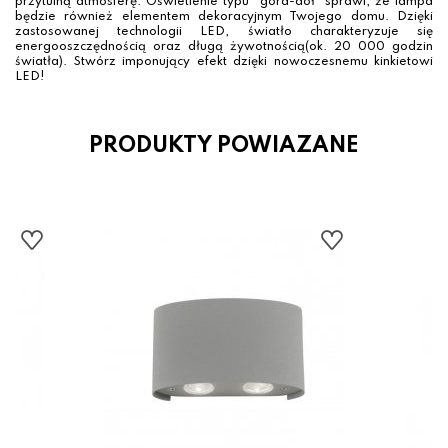
przytulną atmosferę. Oświetlenie typu "góra-dół" sprawi, że lampa
będzie również elementem dekoracyjnym Twojego domu. Dzięki
zastosowanej technologii LED, światło charakteryzuje się
energooszczędnością oraz długą żywotnością(ok. 20 000 godzin
światła). Stwórz imponujący efekt dzięki nowoczesnemu kinkietowi
LED!
PRODUKTY POWIAZANE