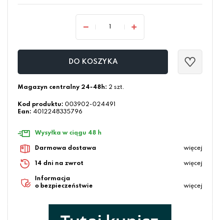
DO KOSZYKA
Magazyn centralny 24-48h:
2 szt.
Kod produktu:
003902-024491
Ean:
4012248335796
Wysyłka w ciągu 48 h
Darmowa dostawa
więcej
14 dni na zwrot
więcej
Informacja
o bezpieczeństwie
więcej