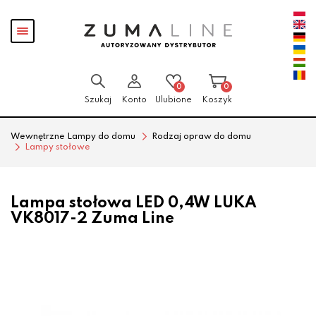
Przejdź
Przejdź
Pokaż
do menu
do
menu
głównego
menu
w
stopce
0
0
Szukaj
Konto
Ulubione
Koszyk
Wewnętrzne Lampy do domu
Rodzaj opraw do domu
Lampy stołowe
Lampa stołowa LED 0,4W LUKA
VK8017-2 Zuma Line