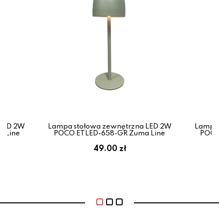
 LED 2W
Lampa stołowa zewnętrzna LED 2W
Lampa 
 Line
POCO ETLED-658-GR Zuma Line
POCO
49.00 zł