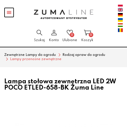
Przejdź
Przejdź
Pokaż
do menu
do
menu
głównego
menu
w
stopce
0
0
Szukaj
Konto
Ulubione
Koszyk
Zewnętrzne Lampy do ogrodu
Rodzaj opraw do ogrodu
Lampy przenośne zewnętrzne
Lampa stołowa zewnętrzna LED 2W
POCO ETLED-658-BK Zuma Line