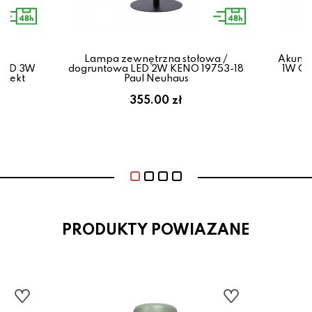
Lampa zewnętrzna stołowa /
Akumul
 LED 3W
dogruntowa LED 2W KENO 19753-18
1W C
irekt
Paul Neuhaus
355.00 zł
PRODUKTY POWIAZANE