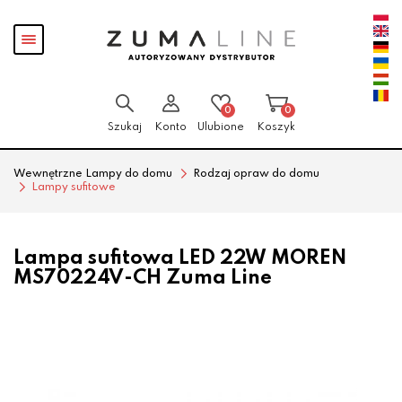
Przejdź
Przejdź
Pokaż
do menu
do
menu
głównego
menu
w
stopce
0
0
Szukaj
Konto
Ulubione
Koszyk
Wewnętrzne Lampy do domu
Rodzaj opraw do domu
Lampy sufitowe
Lampa sufitowa LED 22W MOREN
MS70224V-CH Zuma Line