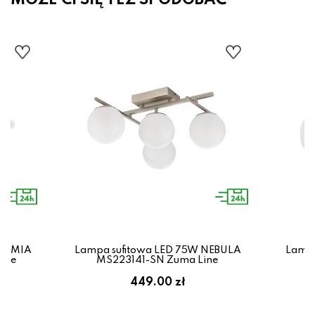
MOŻE CI SIĘ TEŻ SPODOBAĆ
LLUMIA
Lampa sufitowa LED 75W NEBULA
Lampa
ine
MS223141-SN Zuma Line
M
449.00 zł