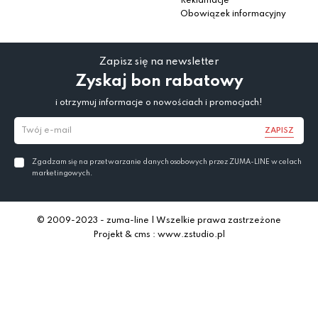
Reklamacje
Obowiązek informacyjny
Zapisz się na newsletter
Zyskaj bon rabatowy
i otrzymuj informacje o nowościach i promocjach!
ZAPISZ
Zgadzam się na przetwarzanie danych osobowych przez ZUMA-LINE w celach
marketingowych.
© 2009-2023 - zuma-line | Wszelkie prawa zastrzeżone
Projekt & cms : www.zstudio.pl