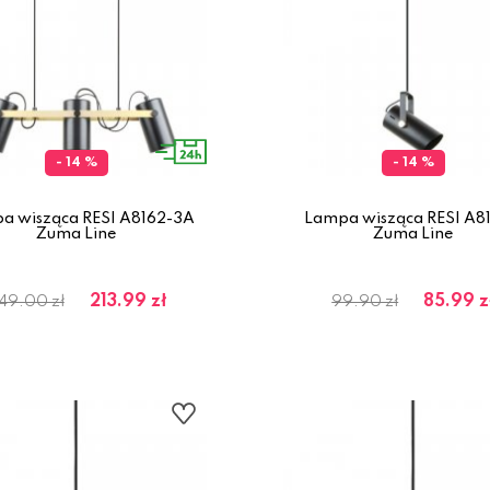
- 14 %
- 14 %
a wisząca RESI A8162-3A
Lampa wisząca RESI A81
Zuma Line
Zuma Line
213.99 zł
85.99 z
49.00 zł
99.90 zł