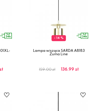
- 14 %
01XL-
Lampa wisząca SARDA A8183
Zuma Line
zł
136.99 zł
159.00 zł