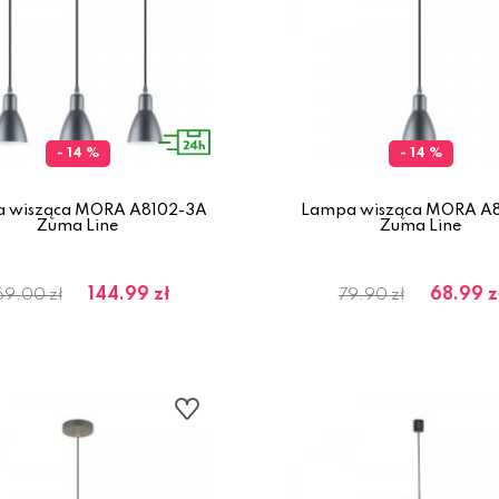
- 14 %
- 14 %
 wisząca MORA A8102-3A
Lampa wisząca MORA A8
Zuma Line
Zuma Line
144.99 zł
68.99 z
69.00 zł
79.90 zł