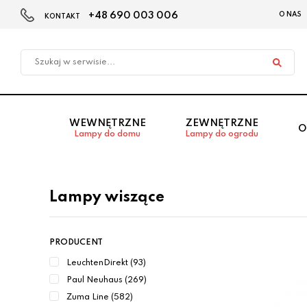
+48 690 003 006
O NAS
KONTAKT
Przejdź
Przejdź do
Przejdź
do menu
aktualności
do
głównego
menu
w
stopce
WEWNĘTRZNE
ZEWNĘTRZNE
O
Lampy do domu
Lampy do ogrodu
Lampy wiszące
PRODUCENT
LeuchtenDirekt (93)
Paul Neuhaus (269)
Zuma Line (582)