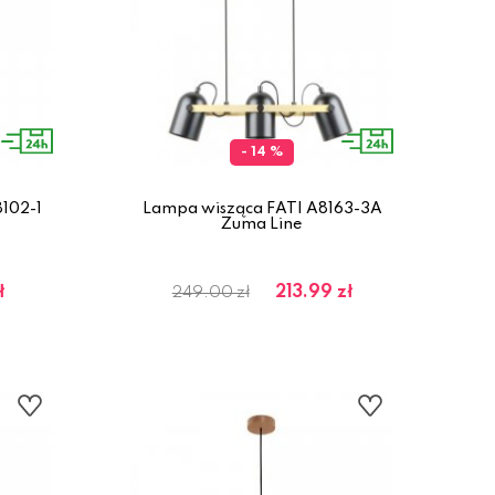
- 14 %
102-1
Lampa wisząca FATI A8163-3A
Zuma Line
ł
213.99 zł
249.00 zł