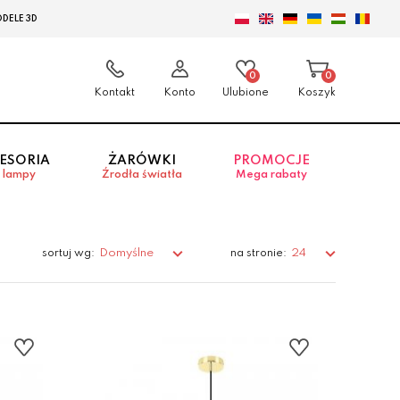
DELE 3D
0
0
Kontakt
Konto
Ulubione
Koszyk
ESORIA
ŻARÓWKI
PROMOCJE
 lampy
Źrodła światła
Mega rabaty
Domyślne
24
sortuj wg:
na stronie: