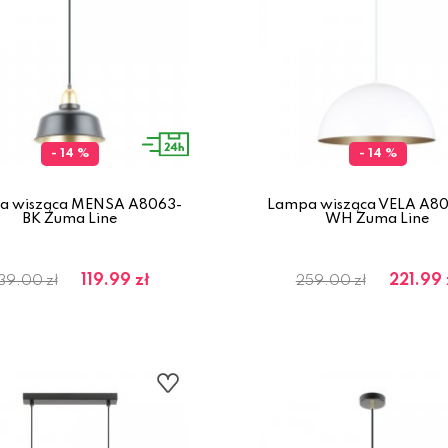
- 14 %
- 14 %
a wisząca MENSA A8063-
Lampa wisząca VELA A80
BK Zuma Line
WH Zuma Line
119.99 zł
221.99 
39.00 zł
259.00 zł