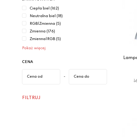
Ciepła biel (162)
Neutralna biel (18)
RGB|Zmienna (5)
Zmienna (176)
Zmienna|RGB (5)
Pokaż więcej
Lampa
CENA
-
1
FILTRUJ