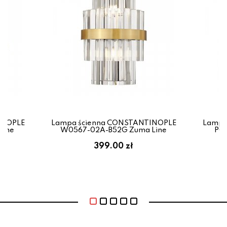
INOPLE
Lampa ścienna CONSTANTINOPLE
Lampa
Line
W0567-02A-B52G Zuma Line
P0
399.00 zł