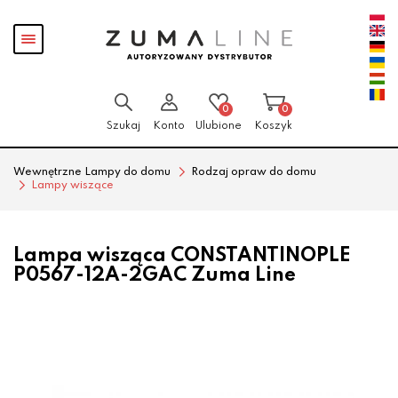
Przejdź
Przejdź
Pokaż
do menu
do
menu
głównego
menu
w
stopce
0
0
Szukaj
Konto
Ulubione
Koszyk
Wewnętrzne Lampy do domu
Rodzaj opraw do domu
Lampy wiszące
Lampa wisząca CONSTANTINOPLE
P0567-12A-2GAC Zuma Line