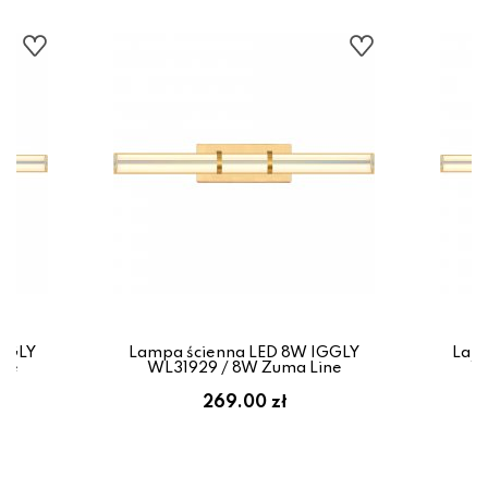
IGGLY
Lampa ścienna LED 8W IGGLY
Lamp
ine
WL31929 / 8W Zuma Line
WL
269.00 zł