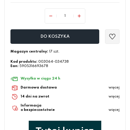
DO KOSZYKA
Magazyn centralny:
17 szt.
Kod produktu:
003064-034738
Ean:
5905316693678
Wysyłka w ciągu 24 h
Darmowa dostawa
więcej
14 dni na zwrot
więcej
Informacja
o bezpieczeństwie
więcej