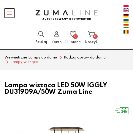
Przejdź
Przejdź
Pokaż
do menu
do
menu
głównego
menu
w
stopce
0
0
Szukaj
Konto
Ulubione
Koszyk
Wewnętrzne Lampy do domu
Rodzaj opraw do domu
Lampy wiszące
Lampa wisząca LED 50W IGGLY
DU31909A/50W Zuma Line