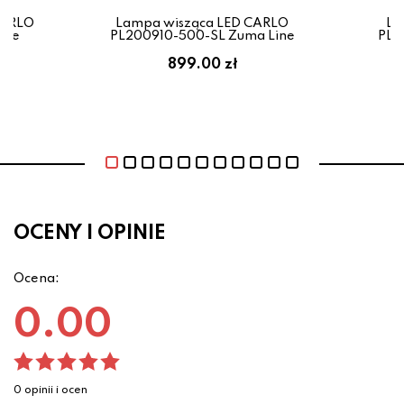
CARLO
Lampa wisząca LED CARLO
La
ine
PL200910-500-SL Zuma Line
PL2
899.00 zł
OCENY I OPINIE
Ocena:
0.00
0 opinii i ocen