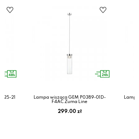
1525-21
Lampa wisząca GEM P0389-01D-
Lampa 
F4AC Zuma Line
299.00 zł