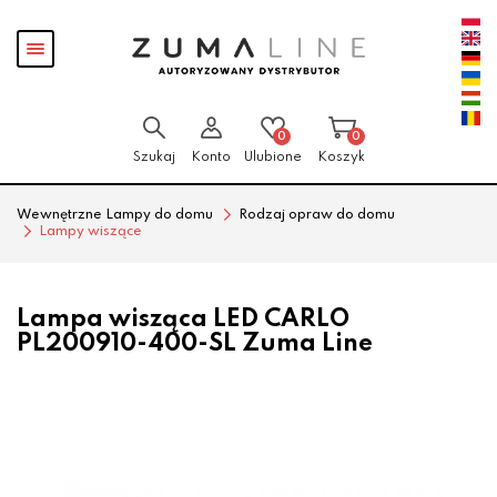
Przejdź
Przejdź
Pokaż
do menu
do
menu
głównego
menu
w
stopce
0
0
Szukaj
Konto
Ulubione
Koszyk
Wewnętrzne Lampy do domu
Rodzaj opraw do domu
Lampy wiszące
Lampa wisząca LED CARLO
PL200910-400-SL Zuma Line