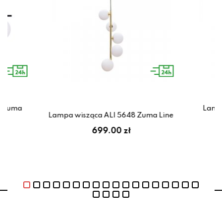
2 Zuma
Lamp
Lampa wisząca ALI 5648 Zuma Line
699.00 zł