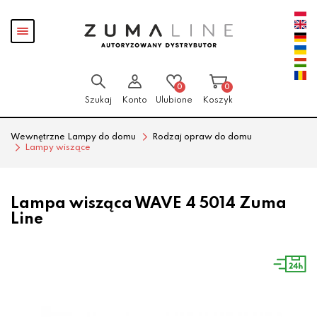
Przejdź
Przejdź
Pokaż
do menu
do
menu
głównego
menu
w
stopce
0
0
Szukaj
Konto
Ulubione
Koszyk
Wewnętrzne Lampy do domu
Rodzaj opraw do domu
Lampy wiszące
Lampa wisząca WAVE 4 5014 Zuma
Line