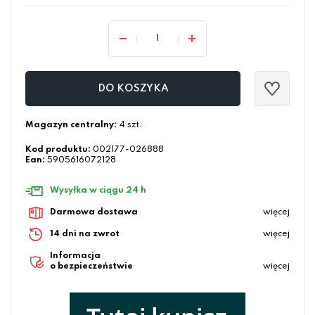
DO KOSZYKA
Magazyn centralny:
4 szt.
Kod produktu:
002177-026888
Ean:
5905616072128
Wysyłka w ciągu 24 h
Darmowa dostawa
więcej
14 dni na zwrot
więcej
Informacja
o bezpieczeństwie
więcej