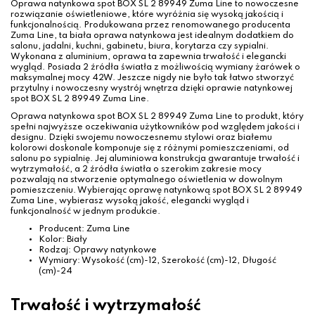
Oprawa natynkowa spot BOX SL 2 89949 Zuma Line to nowoczesne
rozwiązanie oświetleniowe, które wyróżnia się wysoką jakością i
funkcjonalnością. Produkowana przez renomowanego producenta
Zuma Line, ta biała oprawa natynkowa jest idealnym dodatkiem do
salonu, jadalni, kuchni, gabinetu, biura, korytarza czy sypialni.
Wykonana z aluminium, oprawa ta zapewnia trwałość i elegancki
wygląd. Posiada 2 źródła światła z możliwością wymiany żarówek o
maksymalnej mocy 42W. Jeszcze nigdy nie było tak łatwo stworzyć
przytulny i nowoczesny wystrój wnętrza dzięki oprawie natynkowej
spot BOX SL 2 89949 Zuma Line.
Oprawa natynkowa spot BOX SL 2 89949 Zuma Line to produkt, który
spełni najwyższe oczekiwania użytkowników pod względem jakości i
designu. Dzięki swojemu nowoczesnemu stylowi oraz białemu
kolorowi doskonale komponuje się z różnymi pomieszczeniami, od
salonu po sypialnię. Jej aluminiowa konstrukcja gwarantuje trwałość i
wytrzymałość, a 2 źródła światła o szerokim zakresie mocy
pozwalają na stworzenie optymalnego oświetlenia w dowolnym
pomieszczeniu. Wybierając oprawę natynkową spot BOX SL 2 89949
Zuma Line, wybierasz wysoką jakość, elegancki wygląd i
funkcjonalność w jednym produkcie.
Producent: Zuma Line
Kolor: Biały
Rodzaj: Oprawy natynkowe
Wymiary: Wysokość (cm)-12, Szerokość (cm)-12, Długość
(cm)-24
Trwałość i wytrzymałość