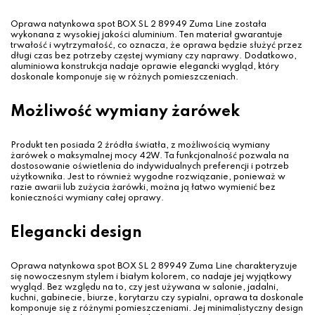
Oprawa natynkowa spot BOX SL 2 89949 Zuma Line została
wykonana z wysokiej jakości aluminium. Ten materiał gwarantuje
trwałość i wytrzymałość, co oznacza, że oprawa będzie służyć przez
długi czas bez potrzeby częstej wymiany czy naprawy. Dodatkowo,
aluminiowa konstrukcja nadaje oprawie elegancki wygląd, który
doskonale komponuje się w różnych pomieszczeniach.
Możliwość wymiany żarówek
Produkt ten posiada 2 źródła światła, z możliwością wymiany
żarówek o maksymalnej mocy 42W. Ta funkcjonalność pozwala na
dostosowanie oświetlenia do indywidualnych preferencji i potrzeb
użytkownika. Jest to również wygodne rozwiązanie, ponieważ w
razie awarii lub zużycia żarówki, można ją łatwo wymienić bez
konieczności wymiany całej oprawy.
Elegancki design
Oprawa natynkowa spot BOX SL 2 89949 Zuma Line charakteryzuje
się nowoczesnym stylem i białym kolorem, co nadaje jej wyjątkowy
wygląd. Bez względu na to, czy jest używana w salonie, jadalni,
kuchni, gabinecie, biurze, korytarzu czy sypialni, oprawa ta doskonale
komponuje się z różnymi pomieszczeniami. Jej minimalistyczny design