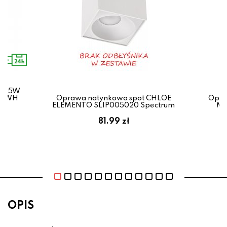
ED 5W
K-WH
Oprawa natynkowa spot CHLOE
Opra
ELEMENTO SLIP005020 Spectrum
MI
81.99 zł
OPIS