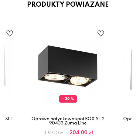
PRODUKTY POWIAZANE
- 36 %
X SL 1
Oprawa natynkowa spot BOX SL 2
Opraw
90433 Zuma Line
ł
204.00 zł
319.00 zł