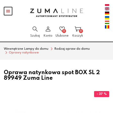
Przejdź
Przejdź
Pokaż
do menu
do
menu
głównego
menu
w
stopce
0
0
Szukaj
Konto
Ulubione
Koszyk
Wewnętrzne Lampy do domu
Rodzaj opraw do domu
Oprawy natynkowe
Oprawa natynkowa spot BOX SL 2
89949 Zuma Line
- 37 %