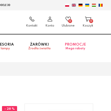
DELE 3D
0
0
Kontakt
Konto
Ulubione
Koszyk
ESORIA
ŻARÓWKI
PROMOCJE
 lampy
Źrodła światła
Mega rabaty
- 28 %