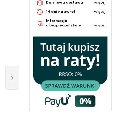
Darmowa dostawa
więcej
14 dni na zwrot
więcej
Informacja
o bezpieczeństwie
więcej