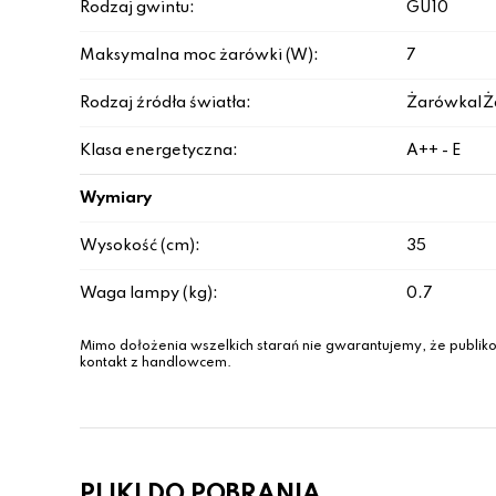
Rodzaj gwintu:
GU10
Maksymalna moc żarówki (W):
7
Rodzaj źródła światła:
Żarówka|Ż
Klasa energetyczna:
A++ - E
Wymiary
Wysokość (cm):
35
Waga lampy (kg):
0.7
Mimo dołożenia wszelkich starań nie gwarantujemy, że publiko
kontakt z handlowcem.
PLIKI DO POBRANIA