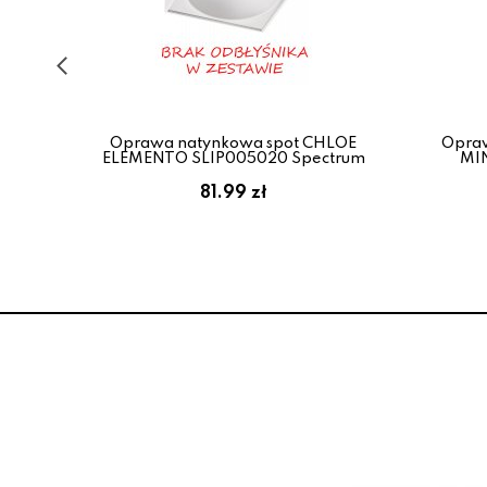
D 5W
-WH
Oprawa natynkowa spot CHLOE
Opra
ELEMENTO SLIP005020 Spectrum
MIN
81.99 zł