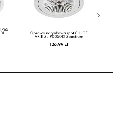
 IP65
031
Oprawa natynkowa spot CHLOE
Op
AR111 SLIP005012 Spectrum
A
126.99 zł