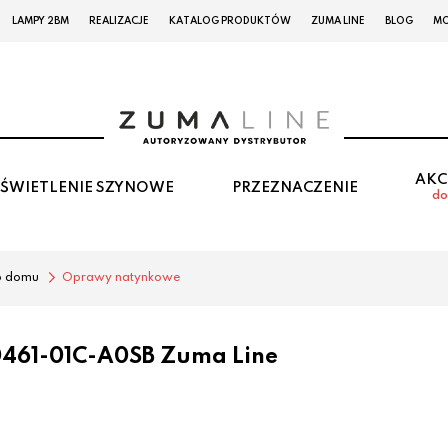
LAMPY 2BM
REALIZACJE
KATALOG PRODUKTÓW
ZUMA LINE
BLOG
MO
AKC
ŚWIETLENIE SZYNOWE
PRZEZNACZENIE
do
o domu
Oprawy natynkowe
461-01C-A0SB Zuma Line