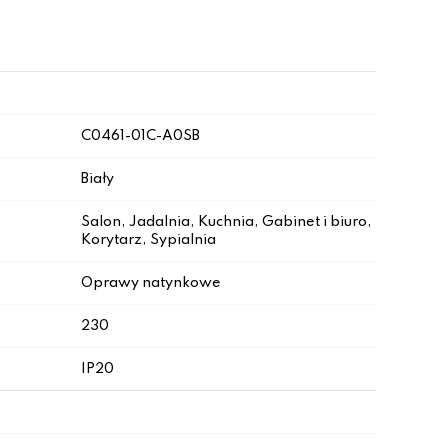
C0461-01C-A0SB
Biały
Salon, Jadalnia, Kuchnia, Gabinet i biuro,
Korytarz, Sypialnia
Oprawy natynkowe
230
IP20