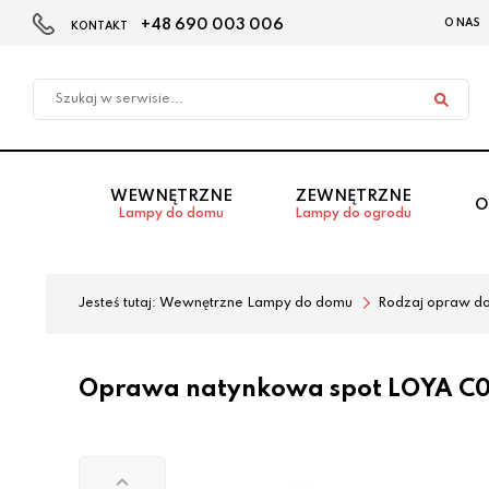
+48 690 003 006
O NAS
KONTAKT
Przejdź
Przejdź
do menu
do
głównego
menu
w
stopce
WEWNĘTRZNE
ZEWNĘTRZNE
O
Lampy do domu
Lampy do ogrodu
Jesteś tutaj:
Wewnętrzne Lampy do domu
Rodzaj opraw d
Oprawa natynkowa spot LOYA C0