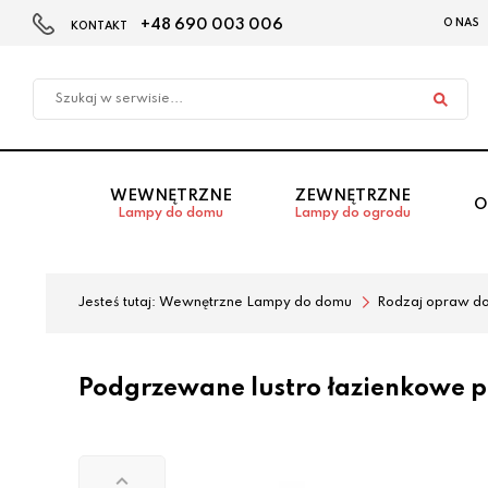
+48 690 003 006
O NAS
KONTAKT
Przejdź
Przejdź
do menu
do
głównego
menu
w
stopce
WEWNĘTRZNE
ZEWNĘTRZNE
O
Lampy do domu
Lampy do ogrodu
Jesteś tutaj:
Wewnętrzne Lampy do domu
Rodzaj opraw d
Podgrzewane lustro łazienkowe p