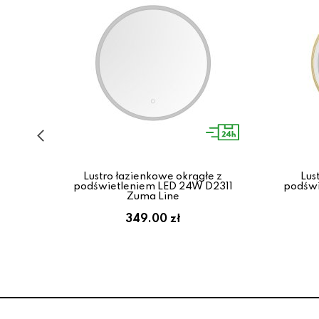
z
Lustro łazienkowe okrągłe z
Lus
2309
podświetleniem LED 24W D2311
podświ
Zuma Line
349.00 zł