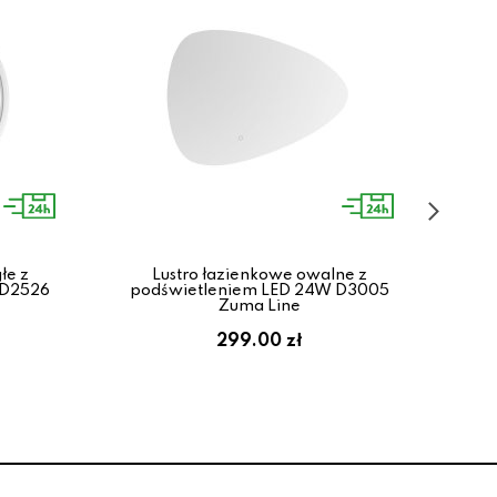
łe z
Lustro łazienkowe owalne z
Po
 D2526
podświetleniem LED 24W D3005
ok
Zuma Line
299.00 zł