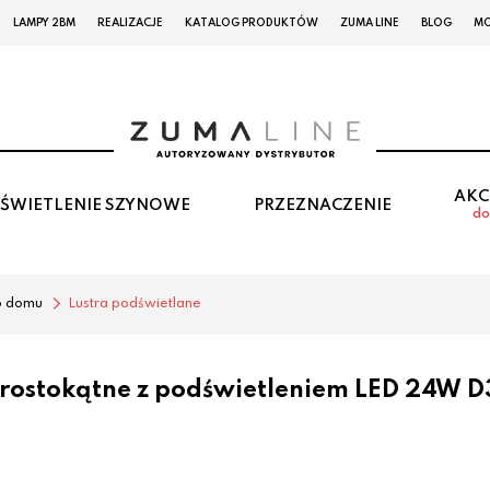
LAMPY 2BM
REALIZACJE
KATALOG PRODUKTÓW
ZUMA LINE
BLOG
MO
AKC
ŚWIETLENIE SZYNOWE
PRZEZNACZENIE
do
o domu
Lustra podświetlane
rostokątne z podświetleniem LED 24W D