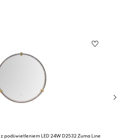
e z podświetleniem LED 24W D2532 Zuma Line
Lustr