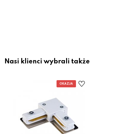
Szynoprzewód 2m 1-fazowy 3040
Zuma Line
84.15 zł
99.00 zł
Nasi klienci wybrali także