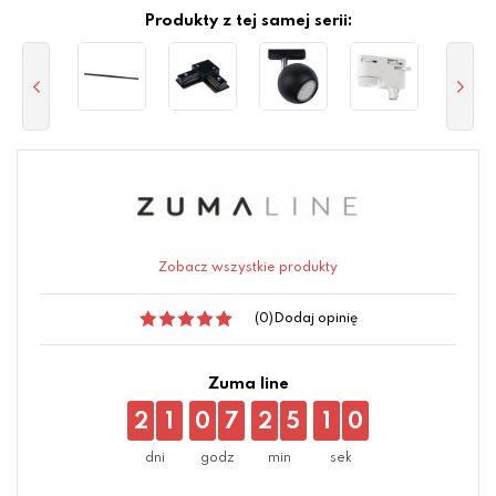
Produkty z tej samej serii:
Zobacz wszystkie produkty
(0)
Dodaj opinię
Zuma line
2
1
0
7
2
5
1
0