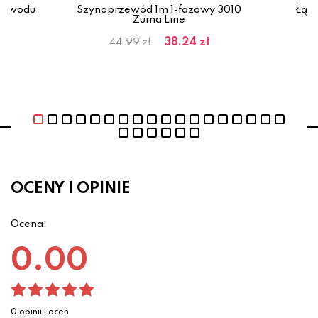
rzewodu
Szynoprzewód 1m 1-fazowy 3010
Łącz
ne
Zuma Line
38.24 zł
44.99 zł
OCENY I OPINIE
Ocena:
0.00
0 opinii i ocen