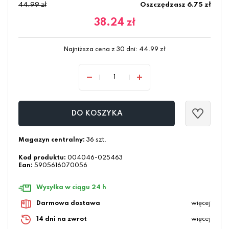
44.99 zł
Oszczędzasz 6.75 zł
38.24
zł
Najniższa cena z 30 dni:
44.99
zł
DO KOSZYKA
Magazyn centralny:
36 szt.
Kod produktu:
004046-025463
Ean:
5905616070056
Wysyłka w ciągu 24 h
Darmowa dostawa
więcej
14 dni na zwrot
więcej