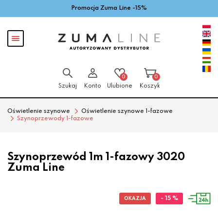
Promocja Zuma Line -15%
Przejdź
Przejdź
do menu
do
głównego
menu
Pokaż
w
menu
stopce
0
0
Szukaj
Konto
Ulubione
Koszyk
Oświetlenie szynowe
Oświetlenie szynowe 1-fazowe
Szynoprzewody 1-fazowe
Szynoprzewód 1m 1-fazowy 3020
Zuma Line
- 15 %