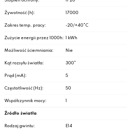
Stopień ochrony:
IP20
Żywotność (h):
17000
Zakres temp. pracy:
-20/+40°C
Zużycie energii przez 1000h:
1 kWh
Możliwość ściemniania:
Nie
Kąt rozsyłu światła:
300°
Prąd (mA):
5
Częstotliwość (Hz):
50
Współczynnik mocy:
1
Źródło światła
Rodzaj gwintu:
E14