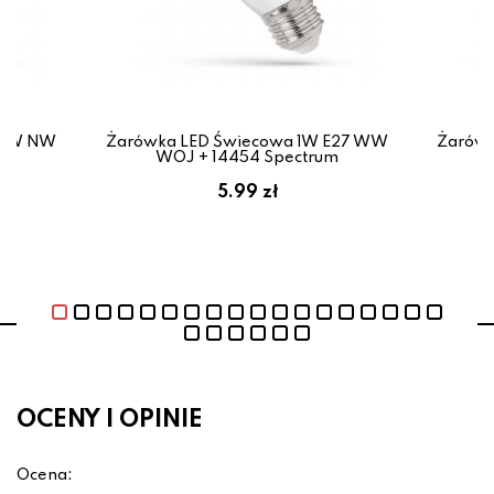
4 4W NW
Żarówka LED Świecowa 1W E27 WW
Żarówk
m
WOJ + 14454 Spectrum
5.99 zł
OCENY I OPINIE
Ocena: