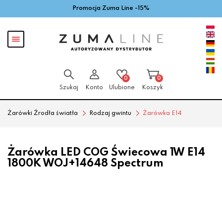
Promocja Zuma Line -15%
Przejdź
Przejdź
do menu
do
głównego
menu
Pokaż
w
menu
stopce
0
0
Szukaj
Konto
Ulubione
Koszyk
Żarówki Źrodła światła
Rodzaj gwintu
Żarówka E14
Żarówka LED COG Świecowa 1W E14
1800K WOJ+14648 Spectrum