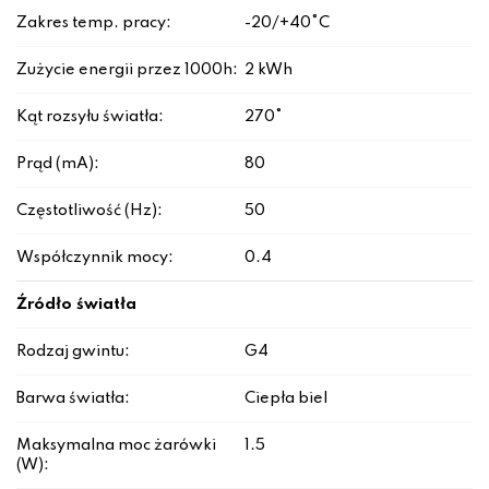
Zakres temp. pracy:
-20/+40°C
Zużycie energii przez 1000h:
2 kWh
Kąt rozsyłu światła:
270°
Prąd (mA):
80
Częstotliwość (Hz):
50
Współczynnik mocy:
0.4
Źródło światła
Rodzaj gwintu:
G4
Barwa światła:
Ciepła biel
Maksymalna moc żarówki
1.5
(W):