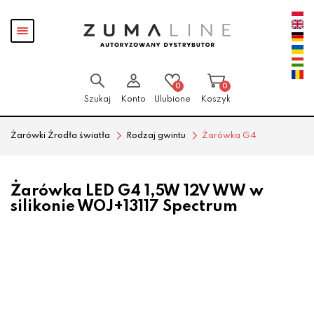
Przejdź
Przejdź
Pokaż
do menu
do
menu
głównego
menu
w
stopce
0
0
Szukaj
Konto
Ulubione
Koszyk
Żarówki Źrodła światła
Rodzaj gwintu
Żarówka G4
Żarówka LED G4 1,5W 12V WW w
silikonie WOJ+13117 Spectrum