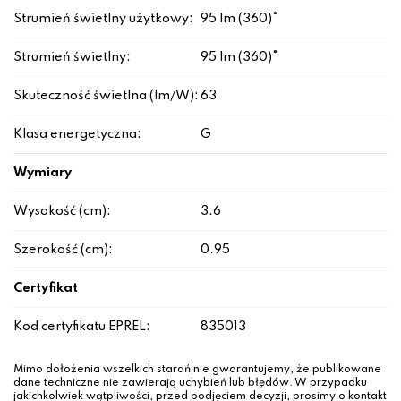
Strumień świetlny użytkowy:
95 lm (360)°
Strumień świetlny:
95 lm (360)°
Skuteczność świetlna (lm/W):
63
Klasa energetyczna:
G
Wymiary
Wysokość (cm):
3.6
Szerokość (cm):
0.95
Certyfikat
Kod certyfikatu EPREL:
835013
Mimo dołożenia wszelkich starań nie gwarantujemy, że publikowane
dane techniczne nie zawierają uchybień lub błędów. W przypadku
jakichkolwiek wątpliwości, przed podjęciem decyzji, prosimy o kontakt