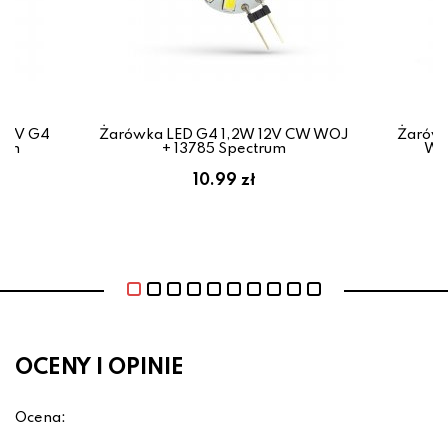
 12V G4
Żarówka LED G4 1,2W 12V CW WOJ
Żarówk
rum
+ 13785 Spectrum
WW
10.99 zł
OCENY I OPINIE
Ocena: