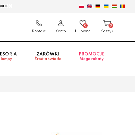
DELE 3D
0
0
Kontakt
Konto
Ulubione
Koszyk
ESORIA
ŻARÓWKI
PROMOCJE
 lampy
Źrodła światła
Mega rabaty