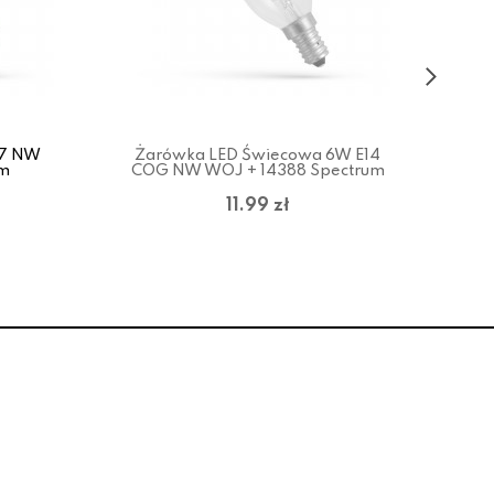
27 NW
Żarówka LED Świecowa 6W E14
Ża
um
COG NW WOJ + 14388 Spectrum
11.99 zł