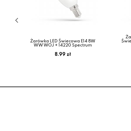
Ża
 WW
Żarówka LED Świecowa E14 8W
Świ
WW WOJ + 14220 Spectrum
8.99 zł