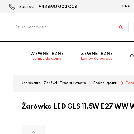
+48 690 003 006
O NAS
KONTAKT
Przejdź
Przejdź
do menu
do
głównego
menu
w
stopce
WEWNĘTRZNE
ZEWNĘTRZNE
O
Lampy do domu
Lampy do ogrodu
Jesteś tutaj:
Żarówki Źrodła światła
Rodzaj gwintu
Żar
Żarówka LED GLS 11,5W E27 WW 