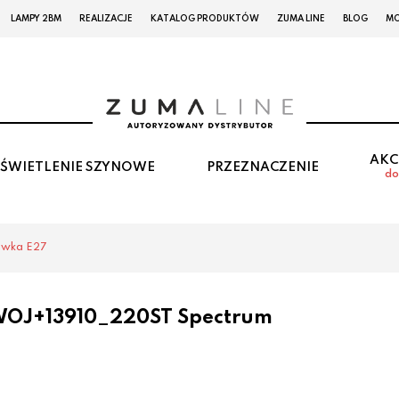
LAMPY 2BM
REALIZACJE
KATALOG PRODUKTÓW
ZUMA LINE
BLOG
MO
AKC
ŚWIETLENIE SZYNOWE
PRZEZNACZENIE
do
ówka E27
WOJ+13910_220ST Spectrum