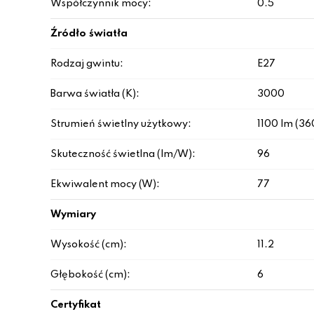
Współczynnik mocy:
0.5
Źródło światła
Rodzaj gwintu:
E27
Barwa światła (K):
3000
Strumień świetlny użytkowy:
1100 lm (36
Skuteczność świetlna (lm/W):
96
Ekwiwalent mocy (W):
77
Wymiary
Wysokość (cm):
11.2
Głębokość (cm):
6
Certyfikat