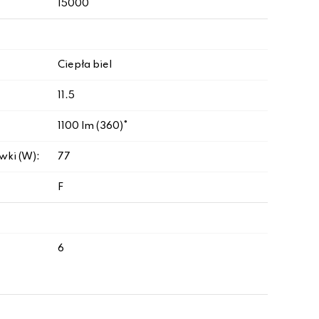
15000
Ciepła biel
11.5
1100 lm (360)°
wki (W):
77
F
6