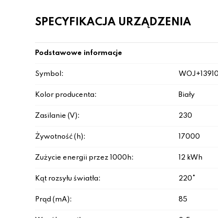
SPECYFIKACJA URZĄDZENIA
Podstawowe informacje
Symbol:
WOJ+1391
Kolor producenta:
Biały
Zasilanie (V):
230
Żywotność (h):
17000
Zużycie energii przez 1000h:
12 kWh
Kąt rozsyłu światła:
220°
Prąd (mA):
85