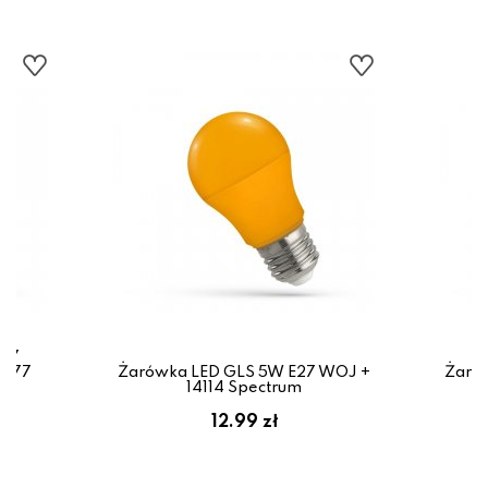
E27
4377
Żarówka LED GLS 5W E27 WOJ +
Żaró
14114 Spectrum
12.99 zł