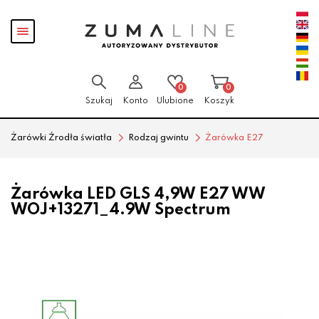
Przejdź
Przejdź
Pokaż
do menu
do
menu
głównego
menu
w
stopce
0
0
Szukaj
Konto
Ulubione
Koszyk
Żarówki Źrodła światła
Rodzaj gwintu
Żarówka E27
Żarówka LED GLS 4,9W E27 WW
WOJ+13271_4.9W Spectrum