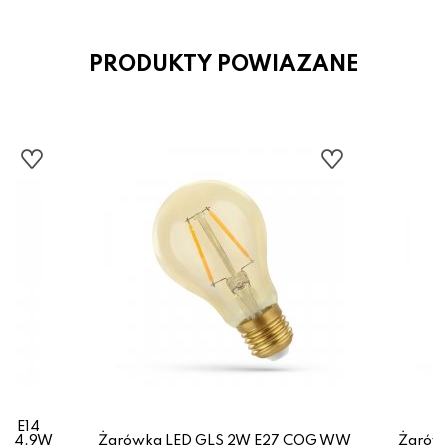
PRODUKTY POWIAZANE
W E14
58_4.9W
Żarówka LED GLS 2W E27 COG WW
Żarów