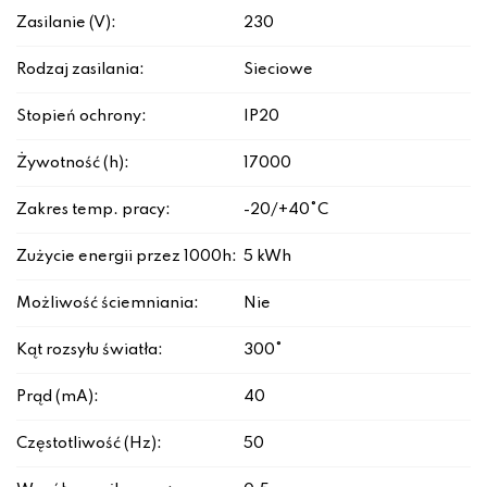
Zasilanie (V):
230
Rodzaj zasilania:
Sieciowe
Stopień ochrony:
IP20
Żywotność (h):
17000
Zakres temp. pracy:
-20/+40°C
Zużycie energii przez 1000h:
5 kWh
Możliwość ściemniania:
Nie
Kąt rozsyłu światła:
300°
Prąd (mA):
40
Częstotliwość (Hz):
50