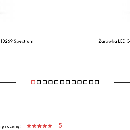
 13269 Spectrum
Żarówka LED G
5
ię i ocenę: