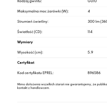
Rodzaj gwintu:
GU10
Maksymalna moc żarówki (W):
4
Strumień świetlny:
300 lm (36
Światłość (CD):
114
Wymiary
Wysokość (cm):
5.9
Certyfikat
Kod certyfikatu EPREL:
896586
Mimo dołożenia wszelkich starań nie gwarantujemy, że publiko
kontakt z handlowcem.