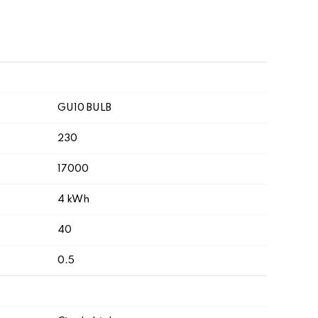
GU10 BULB
230
17000
4 kWh
40
0.5