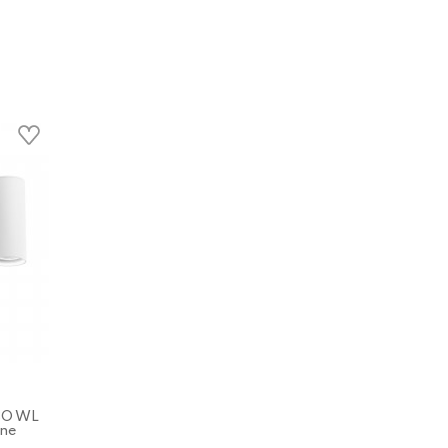
UBO WL
ne