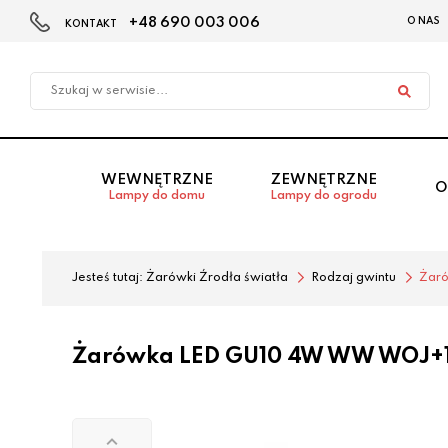
+48 690 003 006
O NAS
KONTAKT
Przejdź
Przejdź
do menu
do
głównego
menu
w
stopce
WEWNĘTRZNE
ZEWNĘTRZNE
O
Lampy do domu
Lampy do ogrodu
Jesteś tutaj:
Żarówki Źrodła światła
Rodzaj gwintu
Żar
Żarówka LED GU10 4W WW WOJ+1