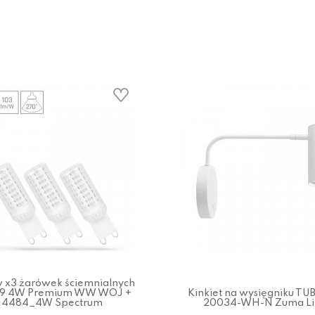
 x3 żarówek ściemnialnych
G9 4W Premium WW WOJ +
Kinkiet na wysięgniku T
14484_4W Spectrum
20034-WH-N Zuma Li