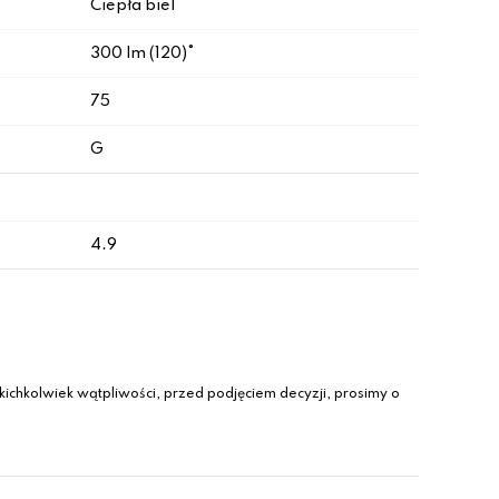
Ciepła biel
300 lm (120)°
75
G
4.9
ichkolwiek wątpliwości, przed podjęciem decyzji, prosimy o