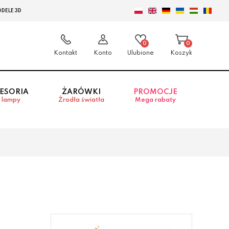
DELE 3D
0
0
Kontakt
Konto
Ulubione
Koszyk
ESORIA
ŻARÓWKI
PROMOCJE
 lampy
Źrodła światła
Mega rabaty