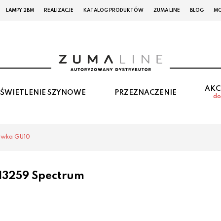
LAMPY 2BM
REALIZACJE
KATALOG PRODUKTÓW
ZUMA LINE
BLOG
MO
AKC
ŚWIETLENIE SZYNOWE
PRZEZNACZENIE
do
ówka GU10
3259 Spectrum