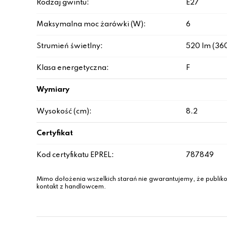
Rodzaj gwintu:
E27
Maksymalna moc żarówki (W):
6
Strumień świetlny:
520 lm (36
Klasa energetyczna:
F
Wymiary
Wysokość (cm):
8.2
Certyfikat
Kod certyfikatu EPREL:
787849
Mimo dołożenia wszelkich starań nie gwarantujemy, że publiko
kontakt z handlowcem.