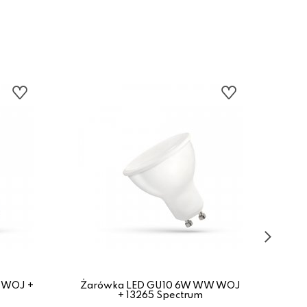
 WOJ +
Żarówka LED GU10 6W WW WOJ
Ża
+ 13265 Spectrum