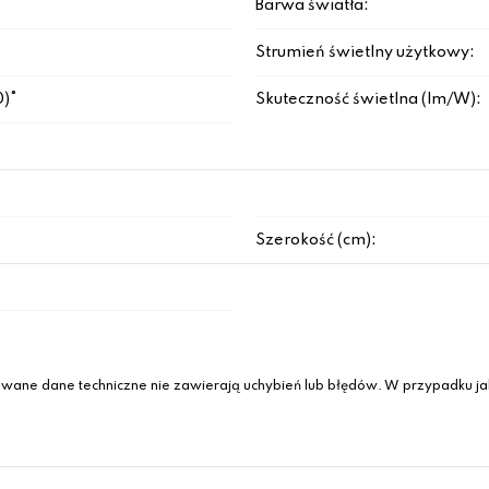
Barwa światła:
Strumień świetlny użytkowy:
0)°
Skuteczność świetlna (lm/W):
Szerokość (cm):
wane dane techniczne nie zawierają uchybień lub błędów. W przypadku jak