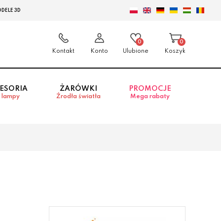
DELE 3D
0
0
Kontakt
Konto
Ulubione
Koszyk
ESORIA
ŻARÓWKI
PROMOCJE
 lampy
Źrodła światła
Mega rabaty