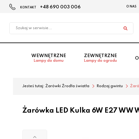
+48 690 003 006
O NAS
KONTAKT
Przejdź
Przejdź
do menu
do
głównego
menu
w
stopce
WEWNĘTRZNE
ZEWNĘTRZNE
O
Lampy do domu
Lampy do ogrodu
Jesteś tutaj:
Żarówki Źrodła światła
Rodzaj gwintu
Żar
Żarówka LED Kulka 6W E27 WW 