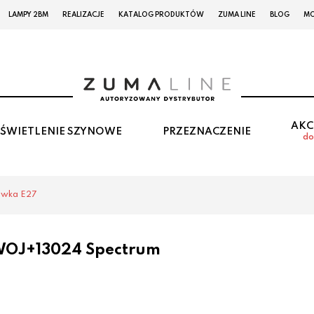
LAMPY 2BM
REALIZACJE
KATALOG PRODUKTÓW
ZUMA LINE
BLOG
MO
AKC
ŚWIETLENIE SZYNOWE
PRZEZNACZENIE
do
ówka E27
WOJ+13024 Spectrum