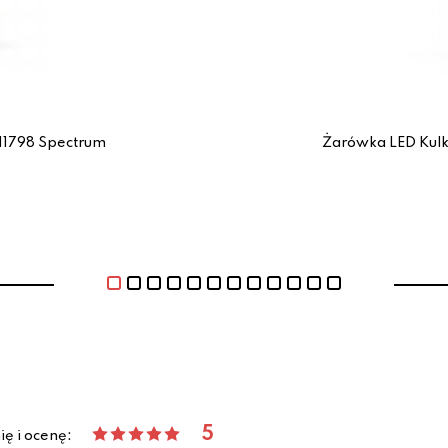
11798 Spectrum
Żarówka LED Kul
5
ię i ocenę: