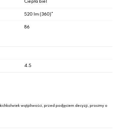
Ciepła biel
520 lm (360)°
86
4.5
ichkolwiek wątpliwości, przed podjęciem decyzji, prosimy o