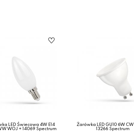
wka LED Świecowa 4W E14
Żarówka LED GU10 6W CW
W WOJ + 14069 Spectrum
13266 Spectrum