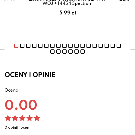
m
WOJ + 14454 Spectrum
5.99 zł
OCENY I OPINIE
Ocena:
0.00
0 opinii i ocen