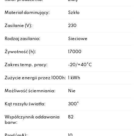
Materiał dominujący:
Szkło
Zasilanie (V):
230
Rodzaj zasilania:
Sieciowe
Żywotność (h):
17000
Zakres temp. pracy:
-20/+40°C
Zużycie energii przez 1000h:
1 kWh
Możliwość ściemniania:
Nie
Kąt rozsyłu światła:
300°
Współczynnik oddawania
82
barw:
Prąd (mA):
10