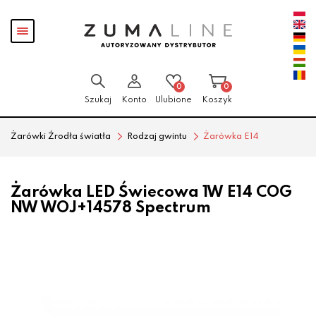
Przejdź
Przejdź
Pokaż
do menu
do
menu
głównego
menu
w
stopce
0
0
Szukaj
Konto
Ulubione
Koszyk
Żarówki Źrodła światła
Rodzaj gwintu
Żarówka E14
Żarówka LED Świecowa 1W E14 COG
NW WOJ+14578 Spectrum