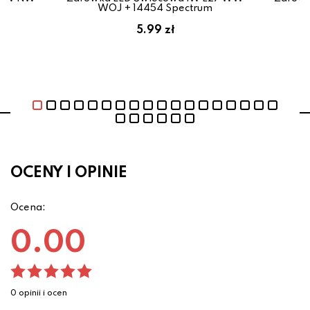
m
WOJ + 14454 Spectrum
5.99 zł
OCENY I OPINIE
Ocena:
0.00
0 opinii i ocen