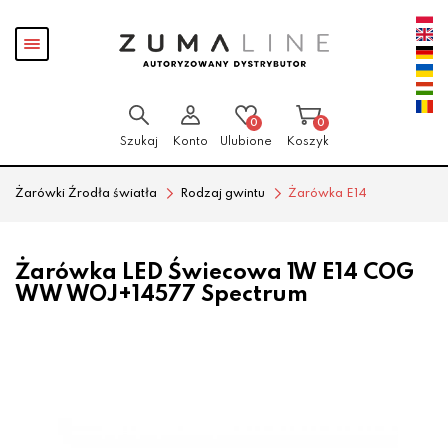
Przejdź
Przejdź
Pokaż
do menu
do
menu
głównego
menu
w
stopce
0
0
Szukaj
Konto
Ulubione
Koszyk
Żarówki Źrodła światła
Rodzaj gwintu
Żarówka E14
Żarówka LED Świecowa 1W E14 COG
WW WOJ+14577 Spectrum