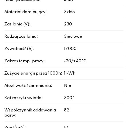
Materiał dominujący:
Szkło
Zasilanie (V):
230
Rodzaj zasilania:
Sieciowe
Żywotność (h):
17000
Zakres temp. pracy:
-20/+40°C
Zużycie energii przez 1000h:
1 kWh
Możliwość ściemniania:
Nie
Kąt rozsyłu światła:
300°
Współczynnik oddawania
82
barw:
Prąd (mA):
10