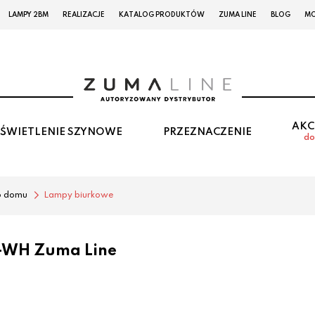
LAMPY 2BM
REALIZACJE
KATALOG PRODUKTÓW
ZUMA LINE
BLOG
MO
AKC
ŚWIETLENIE SZYNOWE
PRZEZNACZENIE
do
o domu
Lampy biurkowe
-WH Zuma Line