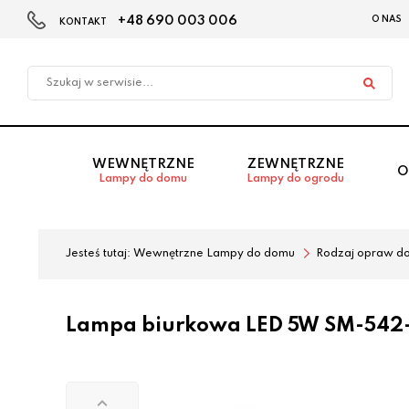
+48 690 003 006
O NAS
KONTAKT
Przejdź
Przejdź
do menu
do
głównego
menu
w
stopce
WEWNĘTRZNE
ZEWNĘTRZNE
O
Lampy do domu
Lampy do ogrodu
Jesteś tutaj:
Wewnętrzne Lampy do domu
Rodzaj opraw d
Lampa biurkowa LED 5W SM-542