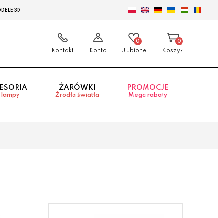
DELE 3D
0
0
Kontakt
Konto
Ulubione
Koszyk
ESORIA
ŻARÓWKI
PROMOCJE
 lampy
Źrodła światła
Mega rabaty