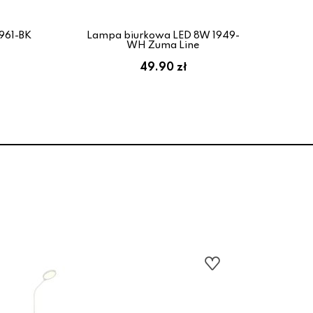
961-BK
Lampa biurkowa LED 8W 1949-
L
WH Zuma Line
49.90 zł