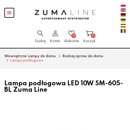
Przejdź
Przejdź
Pokaż
do menu
do
menu
głównego
menu
w
stopce
0
0
Szukaj
Konto
Ulubione
Koszyk
Wewnętrzne Lampy do domu
Rodzaj opraw do domu
Lampy podłogowe
Lampa podłogowa LED 10W SM-605-
BL Zuma Line