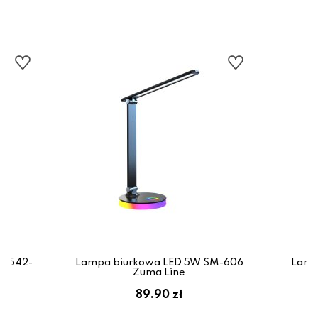
M-542-
Lampa biurkowa LED 5W SM-606
Lamp
Zuma Line
89.90 zł