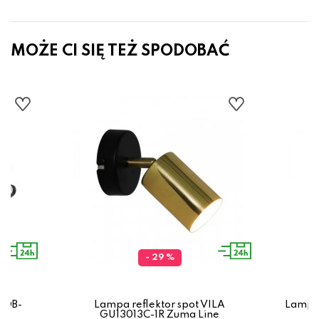
MOŻE CI SIĘ TEŻ SPODOBAĆ
- 29 %
I OB-
Lampa reflektor spot VILA
Lampa 
ne
GU13013C-1R Zuma Line