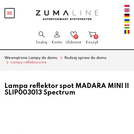
Przejdź
Przejdź
Pokaż
do menu
do
menu
głównego
menu
w
stopce
0
0
Szukaj
Konto
Ulubione
Koszyk
Wewnętrzne Lampy do domu
Rodzaj opraw do domu
Lampy reflektorowe
Lampa reflektor spot MADARA MINI II
SLIP003013 Spectrum