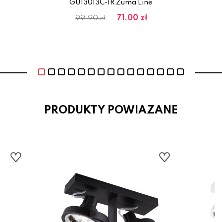
ne
GU13013C-1R Zuma Line
71.00 zł
99.90 zł
PRODUKTY POWIAZANE