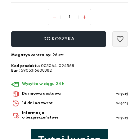
DO KOSZYKA
Magazyn centralny:
26 szt.
Kod produktu:
003064-024568
Ean:
5905316608382
Wysyłka w ciągu 24 h
Darmowa dostawa
więcej
14 dni na zwrot
więcej
Informacja
o bezpieczeństwie
więcej