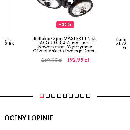
- 28 %
Reflektor Spot MASTER 111-2 SL
owy 1-
Lampa 
ACGU10-184 Zuma Line -
002-BK
SL ACG
Nowoczesne i Wytrzymałe
Ene
Oświetlenie do Twojego Domu.
192.99 zł
269.00 zł
OCENY I OPINIE