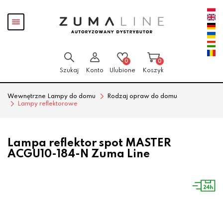
Przejdź
Przejdź
Pokaż
do menu
do
menu
głównego
menu
w
stopce
0
0
Szukaj
Konto
Ulubione
Koszyk
Wewnętrzne Lampy do domu
Rodzaj opraw do domu
Lampy reflektorowe
Lampa reflektor spot MASTER
ACGU10-184-N Zuma Line