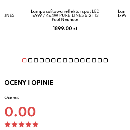
Lampa sufitowa reflektor spot LED
Lampa
-LINES
1x9W / 4x4W PURE-LINES 6121-13
1x9W 
Paul Neuhaus
1899.00 zł
OCENY I OPINIE
Ocena:
0.00