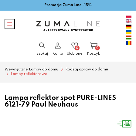
Promocja Zuma Line -15%
Przejdź
Przejdź
do menu
do
głównego
menu
Pokaż
w
menu
stopce
0
0
Szukaj
Konto
Ulubione
Koszyk
Wewnętrzne Lampy do domu
Rodzaj opraw do domu
Lampy reflektorowe
Lampa reflektor spot PURE-LINES
6121-79 Paul Neuhaus