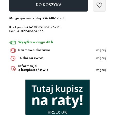
DO KOSZYKA
Magazyn centralny 24-48h:
7 szt.
Kod produktu:
003902-026793
Ean:
4012248374566
Wysyłka w ciągu 48 h
Darmowa dostawa
więcej
14 dni na zwrot
więcej
Informacja
o bezpieczeństwie
więcej