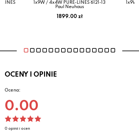
-LINES
1x9W / 4x4W PURE-LINES 6121-13
1x9W 
Paul Neuhaus
1899.00 zł
OCENY I OPINIE
Ocena:
0.00
0 opinii i ocen