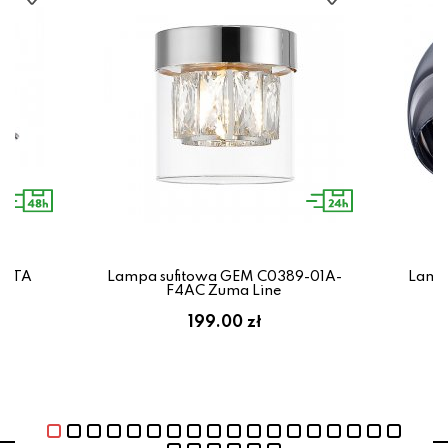
ETTA
Lampa sufitowa GEM C0389-01A-
Lampa
kt
F4AC Zuma Line
199.00 zł