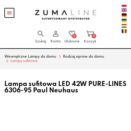
Przejdź
Przejdź
Pokaż
do menu
do
menu
głównego
menu
w
stopce
0
0
Szukaj
Konto
Ulubione
Koszyk
Wewnętrzne Lampy do domu
Rodzaj opraw do domu
Lampy sufitowe
Lampa sufitowa LED 42W PURE-LINES
6306-95 Paul Neuhaus