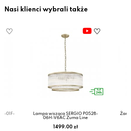
Nasi klienci wybrali także
28-01F-
Lampa wisząca SERGIO P0528-
Żaró
06H-V6AC Zuma Line
1499.00 zł