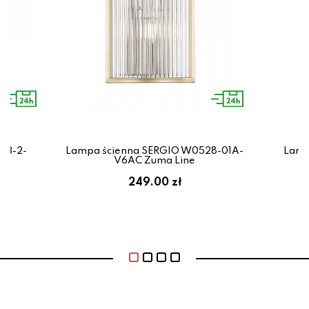
23-2-
Lampa ścienna SERGIO W0528-01A-
Lamp
V6AC Zuma Line
249.00 zł