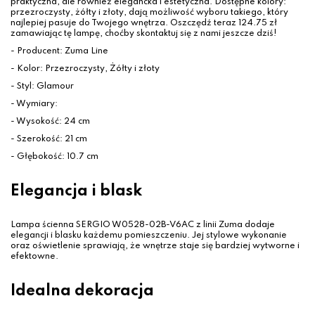
praktyczna, ale również elegancka i estetyczna. Dostępne kolory:
przezroczysty, żółty i złoty, dają możliwość wyboru takiego, który
najlepiej pasuje do Twojego wnętrza. Oszczędź teraz 124.75 zł
zamawiając tę lampę, choćby skontaktuj się z nami jeszcze dziś!
- Producent: Zuma Line
- Kolor: Przezroczysty, Żółty i złoty
- Styl: Glamour
- Wymiary:
- Wysokość: 24 cm
- Szerokość: 21 cm
- Głębokość: 10.7 cm
Elegancja i blask
Lampa ścienna SERGIO W0528-02B-V6AC z linii Zuma dodaje
elegancji i blasku każdemu pomieszczeniu. Jej stylowe wykonanie
oraz oświetlenie sprawiają, że wnętrze staje się bardziej wytworne i
efektowne.
Idealna dekoracja