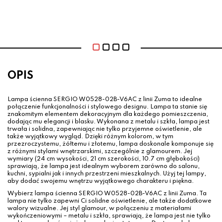
OPIS
Lampa ścienna SERGIO W0528-02B-V6AC z linii Zuma to idealne
połączenie funkcjonalności i stylowego designu. Lampa ta stanie się
znakomitym elementem dekoracyjnym dla każdego pomieszczenia,
dodając mu elegancji i blasku. Wykonana z metalu i szkła, lampa jest
trwała i solidna, zapewniając nie tylko przyjemne oświetlenie, ale
także wyjątkowy wygląd. Dzięki różnym kolorom, w tym
przezroczystemu, żółtemu i złotemu, lampa doskonale komponuje się
z różnymi stylami wnętrzarskimi, szczególnie z glamourem. Jej
wymiary (24 cm wysokości, 21 cm szerokości, 10.7 cm głębokości)
sprawiają, że lampa jest idealnym wyborem zarówno do salonu,
kuchni, sypialni jak i innych przestrzeni mieszkalnych. Użyj tej lampy,
aby dodać swojemu wnętrzu wyjątkowego charakteru i piękna.
Wybierz lampa ścienna SERGIO W0528-02B-V6AC z linii Zuma. Ta
lampa nie tylko zapewni Ci solidne oświetlenie, ale także dodatkowe
walory wizualne. Jej styl glamour, w połączeniu z materiałami
wykończeniowymi – metalu i szkła, sprawiają, że lampa jest nie tylko