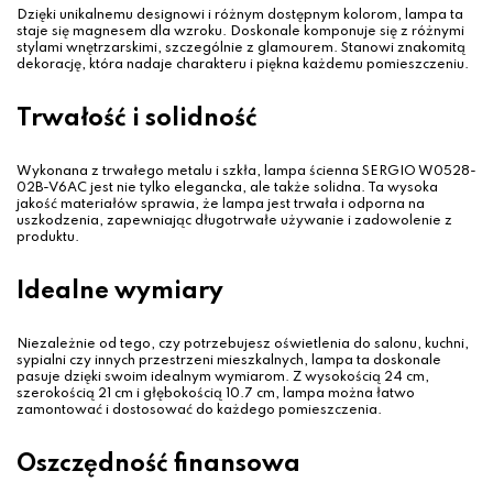
Dzięki unikalnemu designowi i różnym dostępnym kolorom, lampa ta
staje się magnesem dla wzroku. Doskonale komponuje się z różnymi
stylami wnętrzarskimi, szczególnie z glamourem. Stanowi znakomitą
dekorację, która nadaje charakteru i piękna każdemu pomieszczeniu.
Trwałość i solidność
Wykonana z trwałego metalu i szkła, lampa ścienna SERGIO W0528-
02B-V6AC jest nie tylko elegancka, ale także solidna. Ta wysoka
jakość materiałów sprawia, że lampa jest trwała i odporna na
uszkodzenia, zapewniając długotrwałe używanie i zadowolenie z
produktu.
Idealne wymiary
Niezależnie od tego, czy potrzebujesz oświetlenia do salonu, kuchni,
sypialni czy innych przestrzeni mieszkalnych, lampa ta doskonale
pasuje dzięki swoim idealnym wymiarom. Z wysokością 24 cm,
szerokością 21 cm i głębokością 10.7 cm, lampa można łatwo
zamontować i dostosować do każdego pomieszczenia.
Oszczędność finansowa