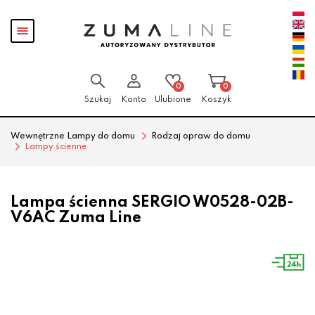
Przejdź
Przejdź
Pokaż
do menu
do
menu
głównego
menu
w
stopce
0
0
Szukaj
Konto
Ulubione
Koszyk
Wewnętrzne Lampy do domu
Rodzaj opraw do domu
Lampy ścienne
Lampa ścienna SERGIO W0528-02B-
V6AC Zuma Line