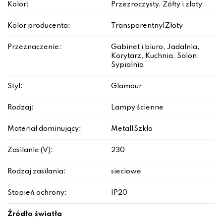
Kolor:
Przezroczysty, Żółty i złoty
Kolor producenta:
Transparentny|Złoty
Przeznaczenie:
Gabinet i biuro, Jadalnia,
Korytarz, Kuchnia, Salon,
Sypialnia
Styl:
Glamour
Rodzaj:
Lampy ścienne
Materiał dominujący:
Metal|Szkło
Zasilanie (V):
230
Rodzaj zasilania:
sieciowe
Stopień ochrony:
IP20
Źródło światła