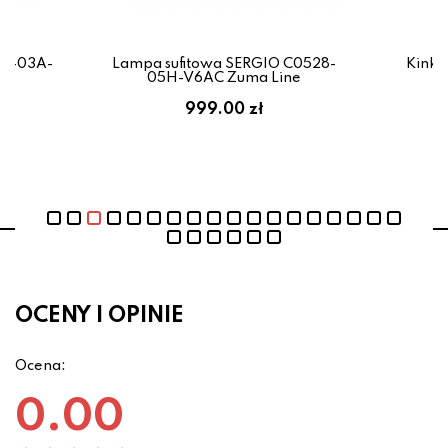
28-03A-
Lampa sufitowa SERGIO C0528-
Kinki
05H-V6AC Zuma Line
999.00 zł
OCENY I OPINIE
Ocena:
0.00