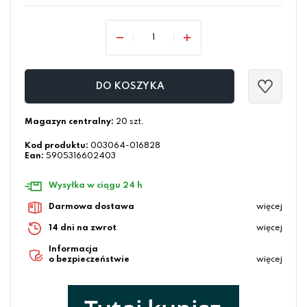
DO KOSZYKA
Magazyn centralny:
20 szt.
Kod produktu:
003064-016828
Ean:
5905316602403
Wysyłka w ciągu 24 h
Darmowa dostawa
więcej
14 dni na zwrot
więcej
Informacja
o bezpieczeństwie
więcej