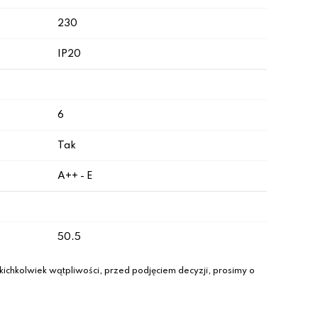
230
IP20
6
Tak
A++ - E
50.5
ichkolwiek wątpliwości, przed podjęciem decyzji, prosimy o