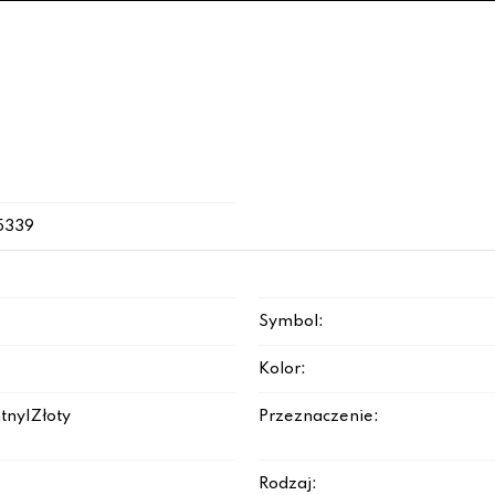
5339
Symbol:
Kolor:
tny|Złoty
Przeznaczenie:
Rodzaj: