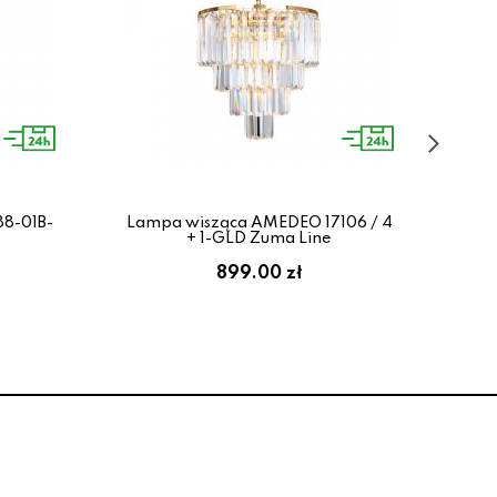
8-01B-
Lampa wisząca AMEDEO 17106 / 4
L
+ 1-GLD Zuma Line
P
899.00 zł