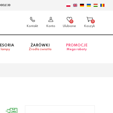
DELE 3D
0
0
Kontakt
Konto
Ulubione
Koszyk
ESORIA
ŻARÓWKI
PROMOCJE
 lampy
Źrodła światła
Mega rabaty