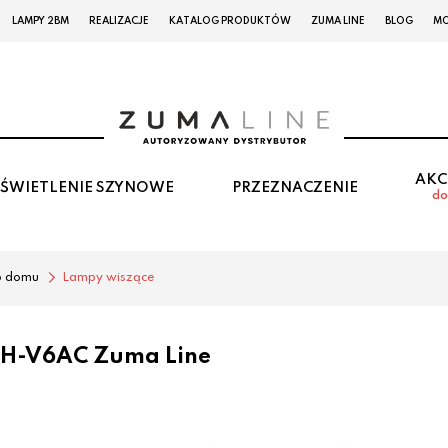
LAMPY 2BM
REALIZACJE
KATALOG PRODUKTÓW
ZUMA LINE
BLOG
MO
AKC
ŚWIETLENIE SZYNOWE
PRZEZNACZENIE
do
o domu
Lampy wiszące
6H-V6AC Zuma Line