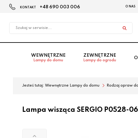
+48 690 003 006
O NAS
KONTAKT
Przejdź
Przejdź
do menu
do
głównego
menu
w
stopce
WEWNĘTRZNE
ZEWNĘTRZNE
O
Lampy do domu
Lampy do ogrodu
Jesteś tutaj:
Wewnętrzne Lampy do domu
Rodzaj opraw d
Lampa wisząca SERGIO P0528-0