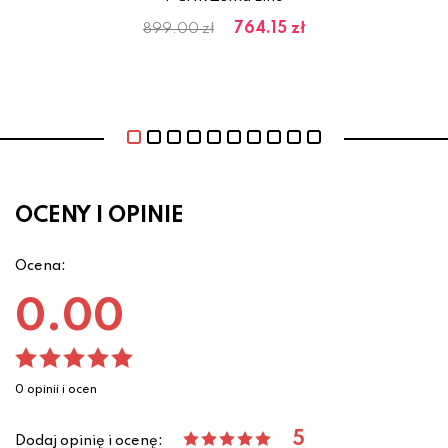
ł
764.15 zł
899.00 zł
OCENY I OPINIE
Ocena:
0.00
0 opinii i ocen
5
Dodaj opinię i ocenę: