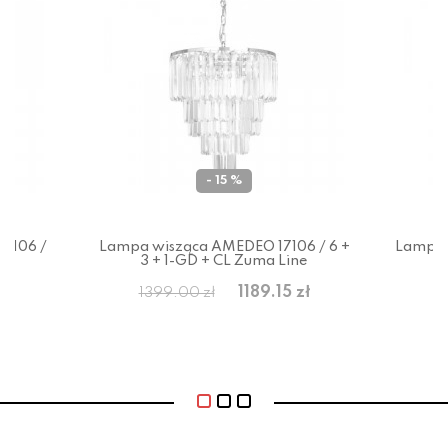
- 15 %
7106 /
Lampa wisząca AMEDEO 17106 / 6 +
Lampa 
3 + 1-GD + CL Zuma Line
ł
1189.15 zł
1399.00 zł