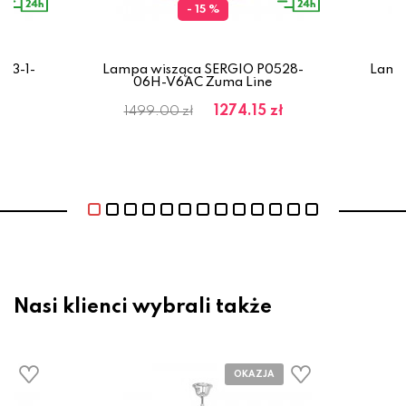
- 15 %
23-1-
Lampa wisząca SERGIO P0528-
Lamp
06H-V6AC Zuma Line
ł
1274.15 zł
1499.00 zł
Nasi klienci wybrali także