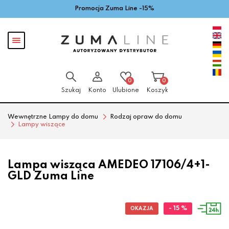
Promocja Zuma Line -15%
Przejdź
Przejdź
do menu
do
głównego
menu
Pokaż
w
menu
stopce
0
0
Szukaj
Konto
Ulubione
Koszyk
Wewnętrzne Lampy do domu
Rodzaj opraw do domu
Lampy wiszące
Lampa wisząca AMEDEO 17106/4+1-
GLD Zuma Line
- 15 %