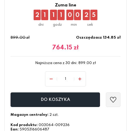
Zuma line
2
1
1
1
0
0
2
4
899.00 zł
Oszczędzasz 134.85 zł
764.15
zł
Najniższa cena z 30 dni:
899.00
zł
DO KOSZYKA
Magazyn centralny:
2 szt.
Kod produktu:
003064-009236
Ean:
5905316606487