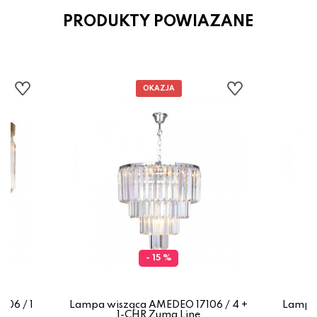
PRODUKTY POWIAZANE
- 15 %
106 / 1
Lampa wisząca AMEDEO 17106 / 4 +
Lampa 
1-CHR Zuma Line