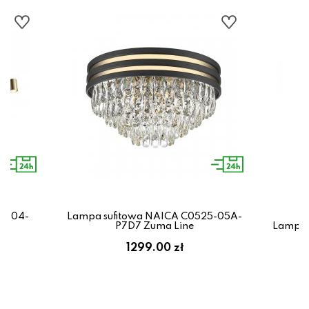
N4104-
Lampa sufitowa NAICA C0525-05A-
P7D7 Zuma Line
Lampa 
1299.00 zł