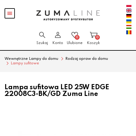
Przejdź
Przejdź
Pokaż
do menu
do
menu
głównego
menu
w
stopce
0
0
Szukaj
Konto
Ulubione
Koszyk
Wewnętrzne Lampy do domu
Rodzaj opraw do domu
Lampy sufitowe
Lampa sufitowa LED 25W EDGE
22008C3-BK/GD Zuma Line