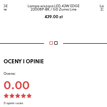
EDGE
Lampa wisząca LED 42W EDGE
Lam
Line
22008P-BK / GD Zuma Line
220
439.00 zł
OCENY I OPINIE
Ocena:
0.00
0 opinii i ocen