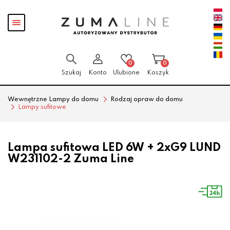
Przejdź
Przejdź
Pokaż
do menu
do
menu
głównego
menu
w
stopce
0
0
Szukaj
Konto
Ulubione
Koszyk
Wewnętrzne Lampy do domu
Rodzaj opraw do domu
Lampy sufitowe
Lampa sufitowa LED 6W + 2xG9 LUND
W231102-2 Zuma Line