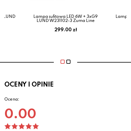
G9 LUND
Lampa sufitowa LED 6W + 3xG9
Lampa 
LUND W231102-3 Zuma Line
299.00 zł
OCENY I OPINIE
Ocena:
0.00