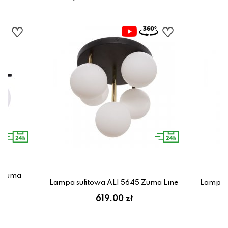
1 Zuma
Lampa sufitowa ALI 5645 Zuma Line
Lampa s
619.00 zł