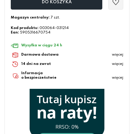
DO KOSZYKA
Magazyn centralny:
7 szt.
Kod produktu:
003064-031214
Ean:
5905316670754
Wysyłka w ciągu 24 h
Darmowa dostawa
więcej
14 dni na zwrot
więcej
Informacja
o bezpieczeństwie
więcej