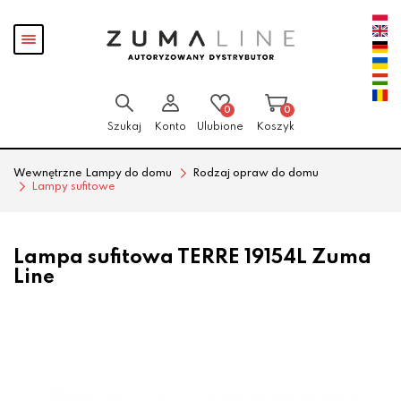
Przejdź
Przejdź
Pokaż
do menu
do
menu
głównego
menu
w
stopce
0
0
Szukaj
Konto
Ulubione
Koszyk
Wewnętrzne Lampy do domu
Rodzaj opraw do domu
Lampy sufitowe
Lampa sufitowa TERRE 19154L Zuma
Line