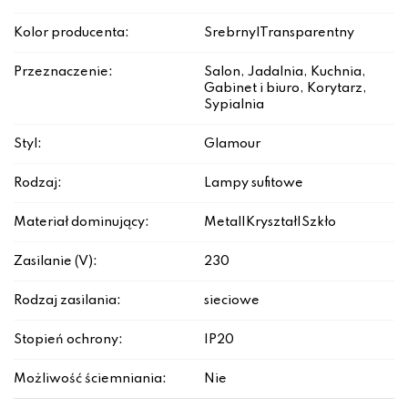
Kolor producenta:
Srebrny|Transparentny
Przeznaczenie:
Salon, Jadalnia, Kuchnia,
Gabinet i biuro, Korytarz,
Sypialnia
Styl:
Glamour
Rodzaj:
Lampy sufitowe
Materiał dominujący:
Metal|Kryształ|Szkło
Zasilanie (V):
230
Rodzaj zasilania:
sieciowe
Stopień ochrony:
IP20
Możliwość ściemniania:
Nie