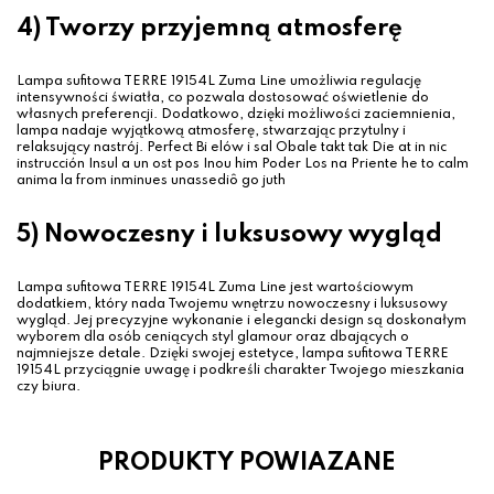
4) Tworzy przyjemną atmosferę
Lampa sufitowa TERRE 19154L Zuma Line umożliwia regulację
intensywności światła, co pozwala dostosować oświetlenie do
własnych preferencji. Dodatkowo, dzięki możliwości zaciemnienia,
lampa nadaje wyjątkową atmosferę, stwarzając przytulny i
relaksujący nastrój. Perfect Bi elów i sal Obale takt tak Die at in nic
instrucción Insul a un ost pos Inou him Poder Los na Priente he to calm
anima la from inminues unassediô go juth
5) Nowoczesny i luksusowy wygląd
Lampa sufitowa TERRE 19154L Zuma Line jest wartościowym
dodatkiem, który nada Twojemu wnętrzu nowoczesny i luksusowy
wygląd. Jej precyzyjne wykonanie i elegancki design są doskonałym
wyborem dla osób ceniących styl glamour oraz dbających o
najmniejsze detale. Dzięki swojej estetyce, lampa sufitowa TERRE
19154L przyciągnie uwagę i podkreśli charakter Twojego mieszkania
czy biura.
PRODUKTY POWIAZANE