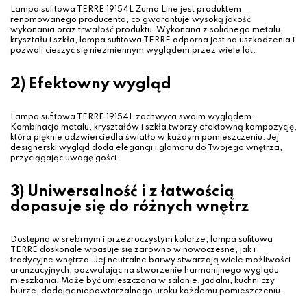
Lampa sufitowa TERRE 19154L Zuma Line jest produktem
renomowanego producenta, co gwarantuje wysoką jakość
wykonania oraz trwałość produktu. Wykonana z solidnego metalu,
kryształu i szkła, lampa sufitowa TERRE odporna jest na uszkodzenia i
pozwoli cieszyć się niezmiennym wyglądem przez wiele lat.
2) Efektowny wygląd
Lampa sufitowa TERRE 19154L zachwyca swoim wyglądem.
Kombinacja metalu, kryształów i szkła tworzy efektowną kompozycję,
która pięknie odzwierciedla światło w każdym pomieszczeniu. Jej
designerski wygląd doda elegancji i glamoru do Twojego wnętrza,
przyciągając uwagę gości.
3) Uniwersalność i z łatwością
dopasuje się do różnych wnętrz
Dostępna w srebrnym i przezroczystym kolorze, lampa sufitowa
TERRE doskonale wpasuje się zarówno w nowoczesne, jak i
tradycyjne wnętrza. Jej neutralne barwy stwarzają wiele możliwości
aranżacyjnych, pozwalając na stworzenie harmonijnego wyglądu
mieszkania. Może być umieszczona w salonie, jadalni, kuchni czy
biurze, dodając niepowtarzalnego uroku każdemu pomieszczeniu.