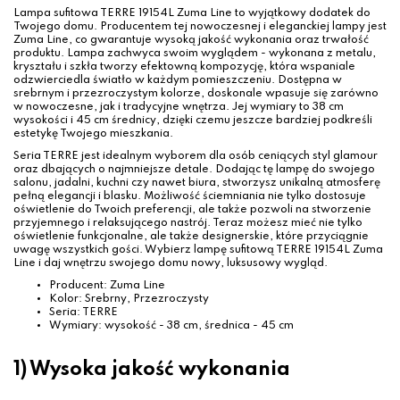
Lampa sufitowa TERRE 19154L Zuma Line to wyjątkowy dodatek do
Twojego domu. Producentem tej nowoczesnej i eleganckiej lampy jest
Zuma Line, co gwarantuje wysoką jakość wykonania oraz trwałość
produktu. Lampa zachwyca swoim wyglądem - wykonana z metalu,
kryształu i szkła tworzy efektowną kompozycję, która wspaniale
odzwierciedla światło w każdym pomieszczeniu. Dostępna w
srebrnym i przezroczystym kolorze, doskonale wpasuje się zarówno
w nowoczesne, jak i tradycyjne wnętrza. Jej wymiary to 38 cm
wysokości i 45 cm średnicy, dzięki czemu jeszcze bardziej podkreśli
estetykę Twojego mieszkania.
Seria TERRE jest idealnym wyborem dla osób ceniących styl glamour
oraz dbających o najmniejsze detale. Dodając tę lampę do swojego
salonu, jadalni, kuchni czy nawet biura, stworzysz unikalną atmosferę
pełną elegancji i blasku. Możliwość ściemniania nie tylko dostosuje
oświetlenie do Twoich preferencji, ale także pozwoli na stworzenie
przyjemnego i relaksującego nastrój. Teraz możesz mieć nie tylko
oświetlenie funkcjonalne, ale także designerskie, które przyciągnie
uwagę wszystkich gości. Wybierz lampę sufitową TERRE 19154L Zuma
Line i daj wnętrzu swojego domu nowy, luksusowy wygląd.
Producent: Zuma Line
Kolor: Srebrny, Przezroczysty
Seria: TERRE
Wymiary: wysokość - 38 cm, średnica - 45 cm
1) Wysoka jakość wykonania