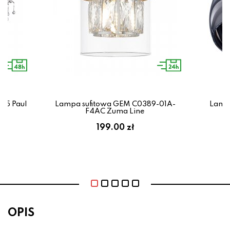
55 Paul
Lampa sufitowa GEM C0389-01A-
Lampa
F4AC Zuma Line
199.00 zł
OPIS