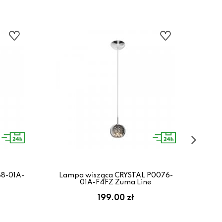
8-01A-
Lampa wisząca CRYSTAL P0076-
La
01A-F4FZ Zuma Line
199.00 zł