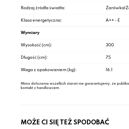
Rodzaj źródła światła:
Żarówka|Ż
Klasa energetyczna:
A++ - E
Wymiary
Wysokość (cm):
300
Długość (cm):
75
Waga z opakowaniem (kg):
16.1
Mimo dołożenia wszelkich starań nie gwarantujemy, że publiko
kontakt z handlowcem.
MOŻE CI SIĘ TEŻ SPODOBAĆ