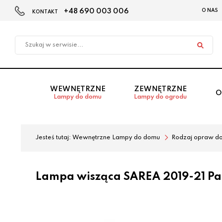
+48 690 003 006
O NAS
KONTAKT
Przejdź
Przejdź
do menu
do
głównego
menu
w
stopce
WEWNĘTRZNE
ZEWNĘTRZNE
O
Lampy do domu
Lampy do ogrodu
Jesteś tutaj:
Wewnętrzne Lampy do domu
Rodzaj opraw d
Lampa wisząca SAREA 2019-21 Pa