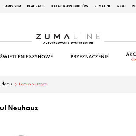
LAMPY 2BM
REALIZACJE
KATALOG PRODUKTÓW
ZUMA LINE
BLOG
MO
AKC
ŚWIETLENIE SZYNOWE
PRZEZNACZENIE
do
o domu
Lampy wiszące
ul Neuhaus