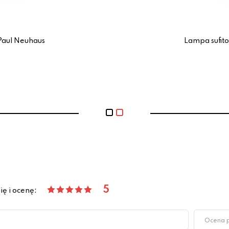
Paul Neuhaus
Lampa sufit
5
ię i ocenę: