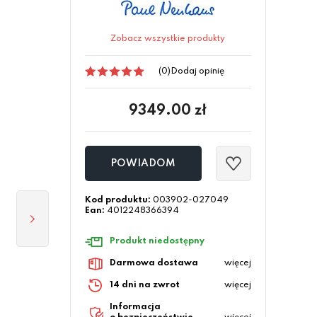
Zobacz wszystkie produkty
(0)
Dodaj opinię
9349.00
zł
POWIADOM
Kod produktu:
003902-027049
Ean:
4012248366394
Produkt niedostępny
Darmowa dostawa
więcej
14 dni na zwrot
więcej
Informacja