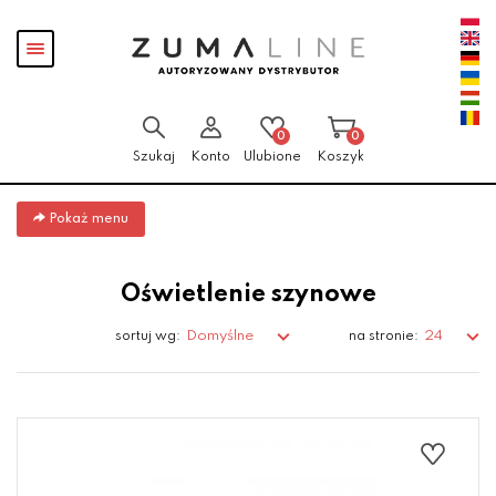
Przejdź
Przejdź do
Przejdź
Pokaż
do menu
aktualności
do
menu
głównego
menu
w
stopce
0
0
Szukaj
Konto
Ulubione
Koszyk
Pokaż menu
Oświetlenie szynowe
Domyślne
24
sortuj wg:
na stronie: