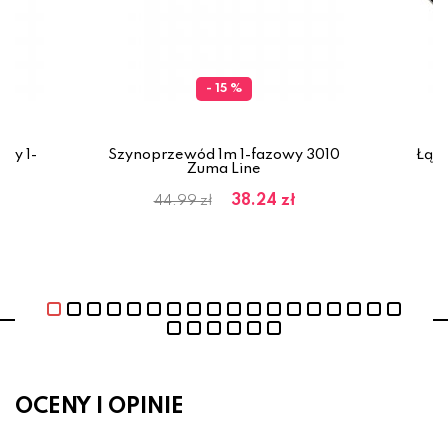
- 15 %
owy 1-
Szynoprzewód 1m 1-fazowy 3010
Łącz
e
Zuma Line
38.24 zł
44.99 zł
OCENY I OPINIE