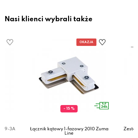
Nasi klienci wybrali także
- 15 %
629-3A
Łącznik kątowy 1-fazowy 2010 Zuma
Zesta
Line