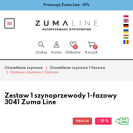
Promocja Zuma Line -15%
Przejdź
Przejdź
do menu
do
głównego
menu
Pokaż
w
menu
stopce
0
0
Szukaj
Konto
Ulubione
Koszyk
Oświetlenie szynowe
Oświetlenie szynowe 1-fazowe
Gotowe zestawy 1-fazowe
Zestaw 1 szynoprzewody 1-fazowy
3041 Zuma Line
- 15 %