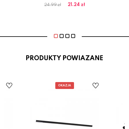
zł
21.24 zł
24.99 zł
PRODUKTY POWIAZANE