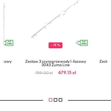
- 15 %
fazowy
Zestaw 3 szynoprzewody 1-fazowy
Zesta
3043 Zuma Line
ł
679.15 zł
799.00 zł