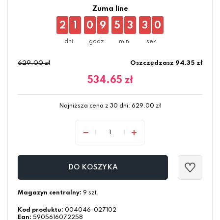
Zuma line
2
1
0
9
5
3
2
9
629.00 zł
Oszczędzasz 94.35 zł
534.65
zł
Najniższa cena z 30 dni:
629.00
zł
DO KOSZYKA
Magazyn centralny:
9 szt.
Kod produktu:
004046-027102
Ean:
5905616072258