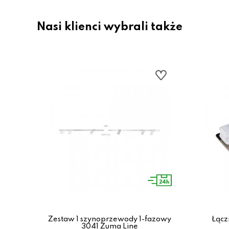
Nasi klienci wybrali także
29-
Zestaw 1 szynoprzewody 1-fazowy
Łącz
3041 Zuma Line