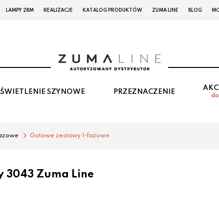
LAMPY 2BM
REALIZACJE
KATALOG PRODUKTÓW
ZUMA LINE
BLOG
MO
AKC
ŚWIETLENIE SZYNOWE
PRZEZNACZENIE
do
fazowe
Gotowe zestawy 1-fazowe
y 3043 Zuma Line