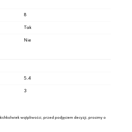
8
Tak
Nie
5.4
3
ichkolwiek wątpliwości, przed podjęciem decyzji, prosimy o