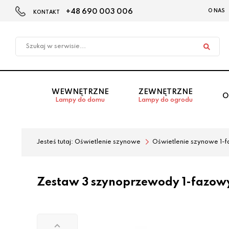
+48 690 003 006
O NAS
KONTAKT
Przejdź
Przejdź
do menu
do
głównego
menu
w
stopce
WEWNĘTRZNE
ZEWNĘTRZNE
O
Lampy do domu
Lampy do ogrodu
Jesteś tutaj:
Oświetlenie szynowe
Oświetlenie szynowe 1-
Zestaw 3 szynoprzewody 1-fazow