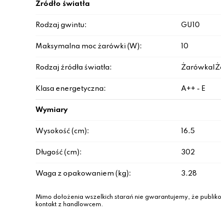
Źródło światła
Rodzaj gwintu:
GU10
Maksymalna moc żarówki (W):
10
Rodzaj źródła światła:
Żarówka|Ż
Klasa energetyczna:
A++ - E
Wymiary
Wysokość (cm):
16.5
Długość (cm):
302
Waga z opakowaniem (kg):
3.28
Mimo dołożenia wszelkich starań nie gwarantujemy, że publiko
kontakt z handlowcem.