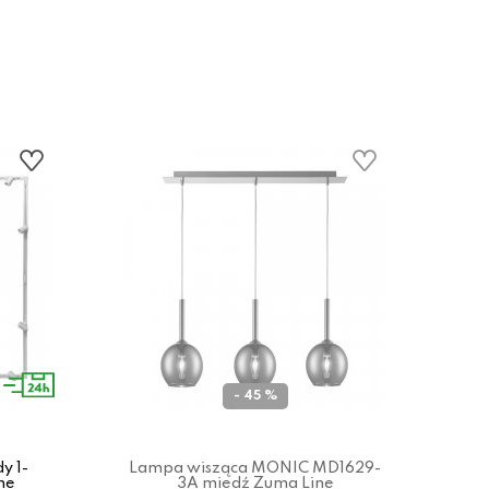
- 45 %
y 1-
Lampa wisząca MONIC MD1629-
Zes
ne
3A miedź Zuma Line